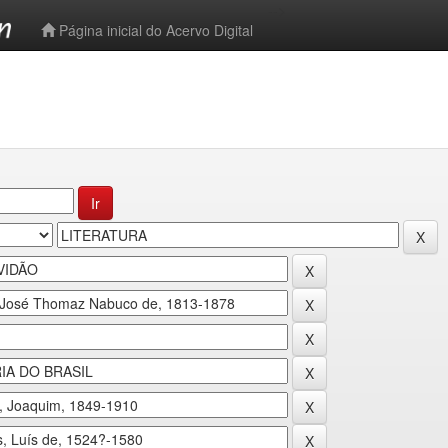
-->
Página inicial do Acervo Digital