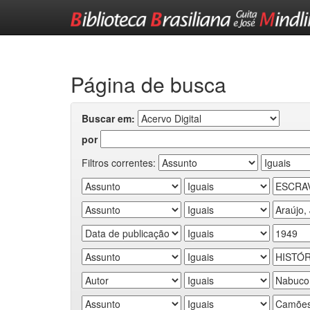
Skip
navigation
Página de busca
Buscar em:
por
Filtros correntes: