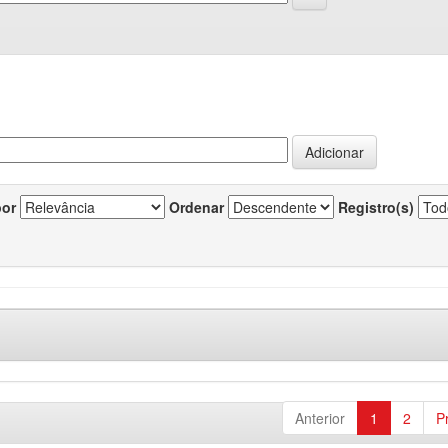
por
Ordenar
Registro(s)
Anterior
1
2
P