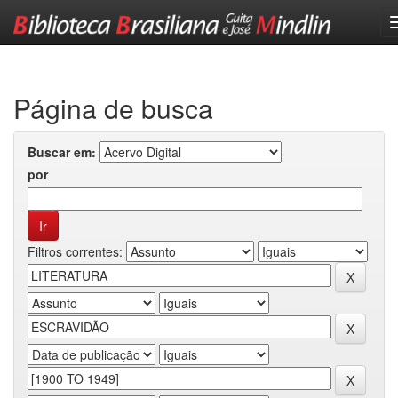
Skip
navigation
Página de busca
Buscar em:
por
Filtros correntes: