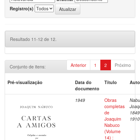
Registro(s)
Resultado 11-12 de 12.
Anterior
1
2
Próximo
Conjunto de itens:
Pré-visualização
Data do
Título
Auto
documento
1949
Obras
Nabu
completas
Joaq
de
1849
Joaquim
1910
Nabuco
(Volume
14) :