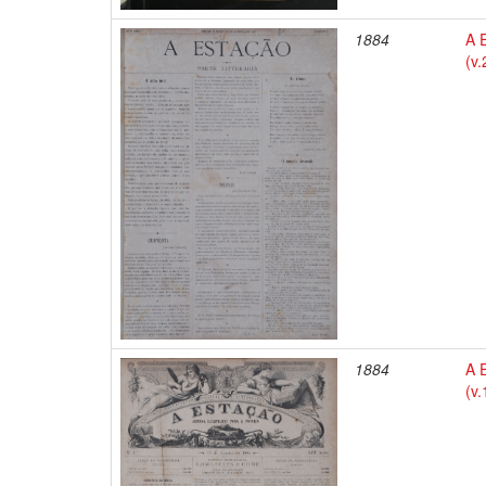
1884
A E
(v.
1884
A E
(v.