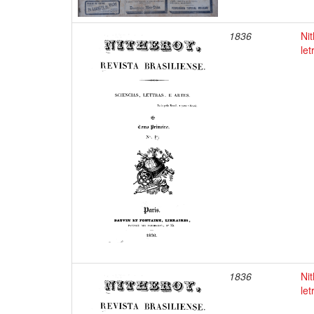
1836
Nit
let
1836
Nit
let