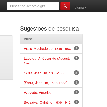
Idioma
Sugestões de pesquisa
Autor
Assis, Machado de, 1839-1908
2
Lacerda, A. Cesar de (Augusto
2
Ces...
Serra, Joaquim, 1838-1888
2
[Serra, Joaquim, 1838-1888]
1
Azevedo, Americo
1
Bocaiúva, Quintino, 1836-1912
1