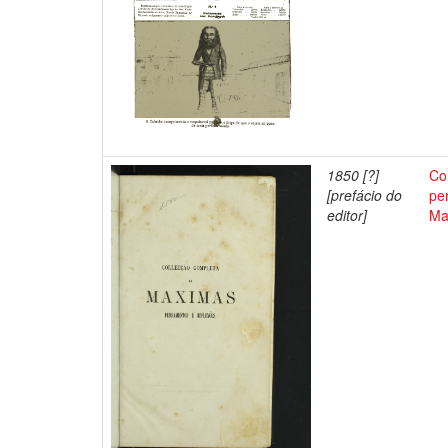
1850 [?]
Co
[prefácio do
pe
editor]
Ma