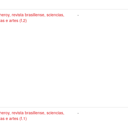
heroy, revista brasiliense, sciencias,
-
ras e artes (f.2)
heroy, revista brasiliense, sciencias,
-
ras e artes (f.1)