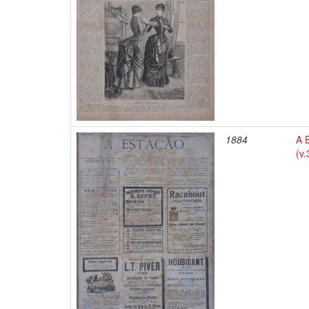
1884
A E
(v.