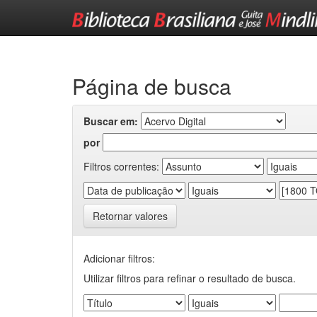
Skip
navigation
Página de busca
Buscar em:
por
Filtros correntes:
Retornar valores
Adicionar filtros:
Utilizar filtros para refinar o resultado de busca.