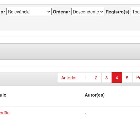
por
Ordenar
Registro(s)
Anterior
1
2
3
4
5
P
tulo
Autor(es)
brião
-