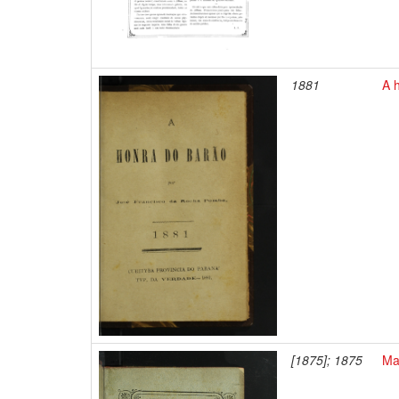
1881
A 
[1875]; 1875
Ma