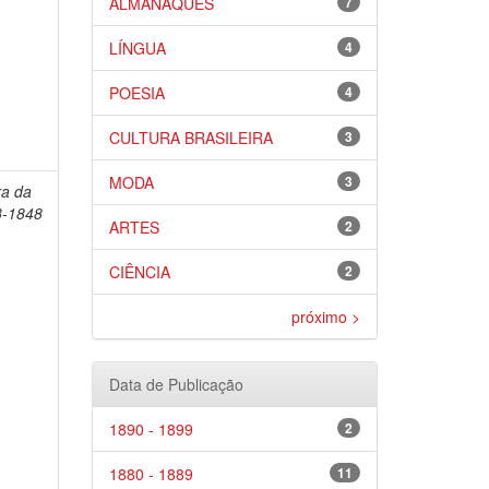
ALMANAQUES
7
LÍNGUA
4
POESIA
4
CULTURA BRASILEIRA
3
MODA
3
ra da
3-1848
ARTES
2
CIÊNCIA
2
próximo >
Data de Publicação
1890 - 1899
2
1880 - 1889
11