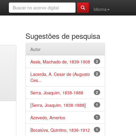
Idioma
Sugestões de pesquisa
Autor
Assis, Machado de, 1839-1908
2
Lacerda, A. Cesar de (Augusto
2
Ces...
Serra, Joaquim, 1838-1888
2
[Serra, Joaquim, 1838-1888]
1
Azevedo, Americo
1
Bocaiúva, Quintino, 1836-1912
1