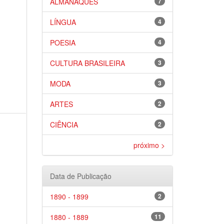
ALMANAQUES
7
LÍNGUA
4
POESIA
4
CULTURA BRASILEIRA
3
MODA
3
ARTES
2
CIÊNCIA
2
próximo >
Data de Publicação
1890 - 1899
2
1880 - 1889
11