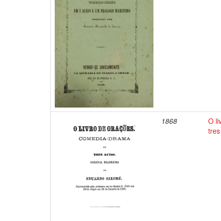
1868
O l
tres