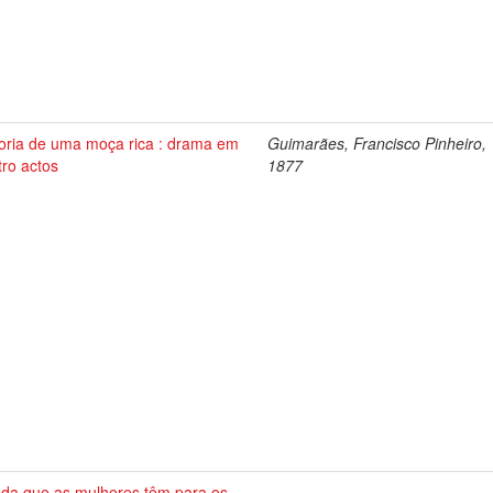
toria de uma moça rica : drama em
Guimarães, Francisco Pinheiro,
tro actos
1877
da que as mulheres têm para os
-