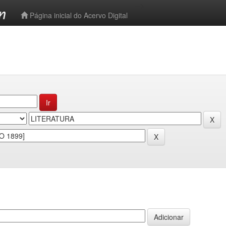
-->
Página inicial do Acervo Digital