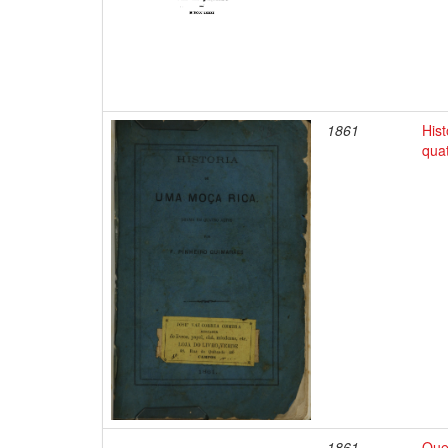
1861
His
qua
1861
Que