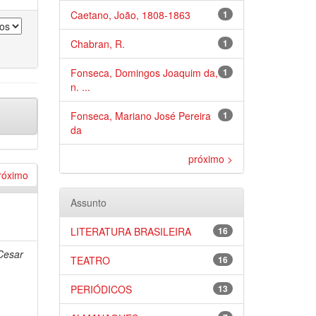
Caetano, João, 1808-1863
1
Chabran, R.
1
Fonseca, Domingos Joaquim da,
1
n. ...
Fonseca, Mariano José Pereira
1
da
próximo >
róximo
Assunto
LITERATURA BRASILEIRA
16
Cesar
TEATRO
16
PERIÓDICOS
13