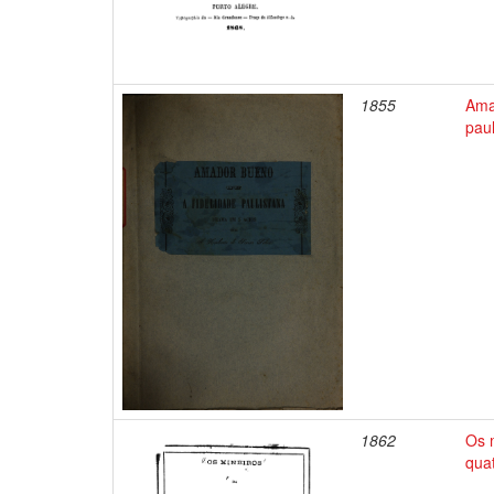
1855
Ama
pau
1862
Os 
qua