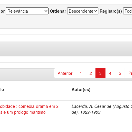
por
Ordenar
Registro(s)
Anterior
1
2
3
4
5
P
ulo
Autor(es)
robidade : comedia-drama em 2
Lacerda, A. Cesar de (Augusto 
os e um prologo maritimo
de), 1829-1903