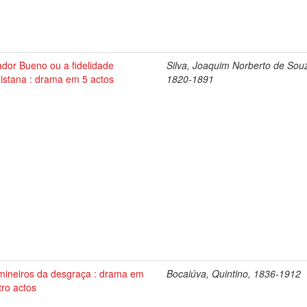
dor Bueno ou a fidelidade
Silva, Joaquim Norberto de Sou
listana : drama em 5 actos
1820-1891
mineiros da desgraça : drama em
Bocaiúva, Quintino, 1836-1912
tro actos