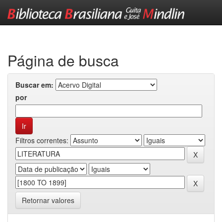
Skip
navigation
Página de busca
Buscar em:
por
Filtros correntes:
Retornar valores