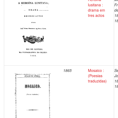
lusitana :
Fr
drama em
d
tres actos
1
1
1865
Mosaico :
Se
(Poesias
J
traduzidas)
1
1