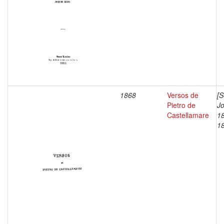
1868
Versos de
[S
Pietro de
J
Castellamare
1
1