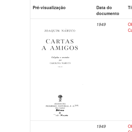
Pré-visualização
Data do
Tí
documento
1949
O
Ca
1949
O