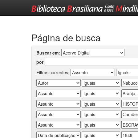
Skip
navigation
Página de busca
Buscar em:
por
Filtros correntes: