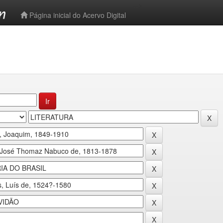
-->
Página inicial do Acervo Digital