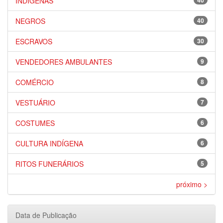
INDÍGENAS
40
NEGROS
40
ESCRAVOS
30
VENDEDORES AMBULANTES
9
COMÉRCIO
8
VESTUÁRIO
7
COSTUMES
6
CULTURA INDÍGENA
6
RITOS FUNERÁRIOS
5
próximo >
Data de Publicação