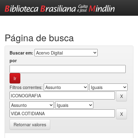
Skip
navigation
Página de busca
Buscar em:
por
Filtros correntes:
Retornar valores