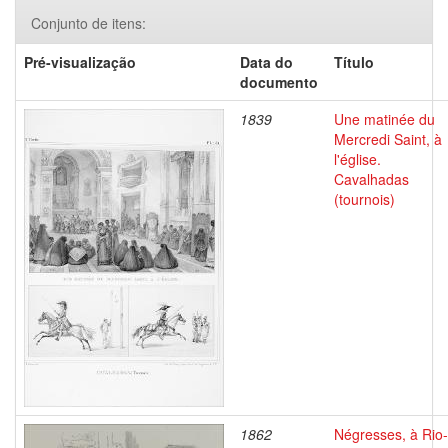
Conjunto de itens:
Pré-visualização
Data do
Título
documento
1839
Une matinée du
Mercredi Saint, à
l'église.
Cavalhadas
(tournois)
1862
Négresses, à Rio-