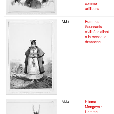
comme
artilleurs
1834
Femmes
Gouaranis
civilisées allant
a la messe le
dimanche
1834
Hiiema
Mongoyo :
Homme