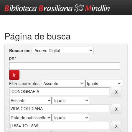
Skip
navigation
Página de busca
Buscar em:
por
Filtros correntes: