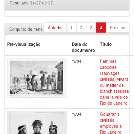
Resultado 31-37 de 37.
Anterior
1
2
3
4
Próximo
Conjunto de itens:
Pré-visualização
Data do
Título
documento
1834
Femmes
cabocles
(sauvages
civilisés) vivant
du métier de
blanchisseuses
dans la ville de
Rio de Janeiro
1834
Gouaranis
civilisés
employés a
Rio Janeiro