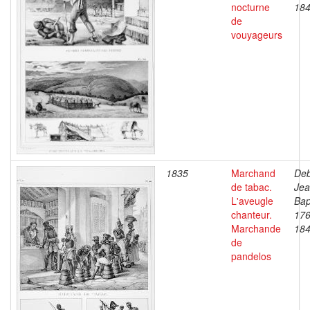
nocturne
18
de
vouyageurs
1835
Marchand
Deb
de tabac.
Je
L'aveugle
Bap
chanteur.
176
Marchande
18
de
pandelos