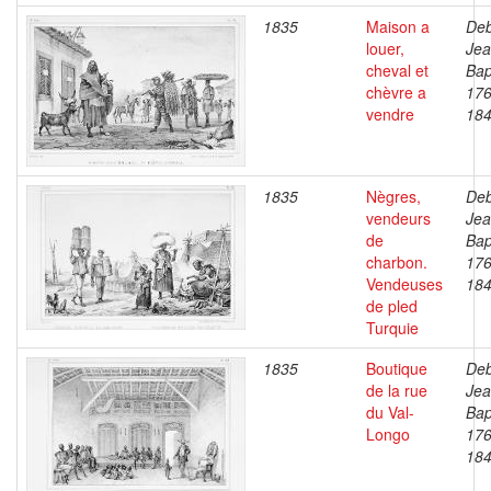
1835
Maison a
Deb
louer,
Je
cheval et
Bap
chèvre a
176
vendre
18
1835
Nègres,
Deb
vendeurs
Je
de
Bap
charbon.
176
Vendeuses
18
de pled
Turquie
1835
Boutique
Deb
de la rue
Je
du Val-
Bap
Longo
176
18