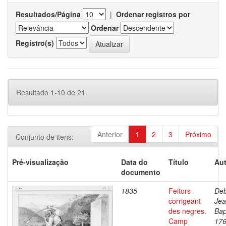
Resultados/Página
|
Ordenar registros por
Ordenar
Registro(s)
Resultado 1-10 de 21.
Anterior
1
2
3
Próximo
Conjunto de itens:
Pré-visualização
Data do
Título
Aut
documento
1835
Feitors
Deb
corrigeant
Je
des negres.
Bap
Camp
176