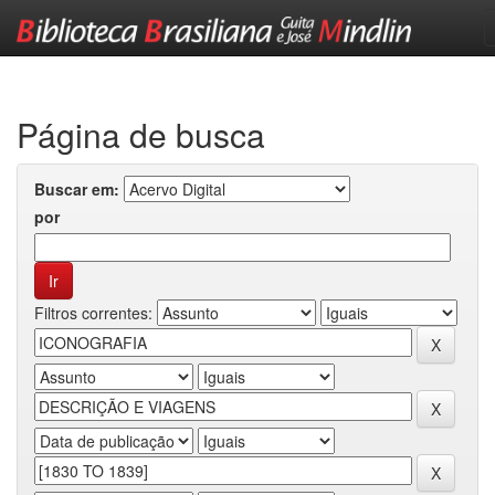
Skip
navigation
Página de busca
Buscar em:
por
Filtros correntes: