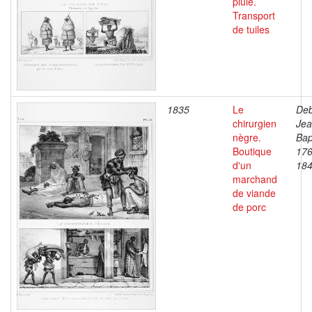
pluie.
Transport
de tuiles
1835
Le
Deb
chirurgien
Je
nègre.
Bap
Boutique
176
d'un
18
marchand
de viande
de porc