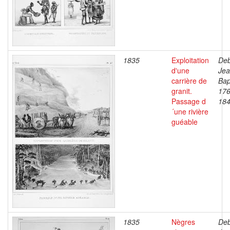
1835
Exploitation
Deb
d'une
Je
carrière de
Bap
granit.
176
Passage d
18
´une rivière
guéable
1835
Nègres
Deb