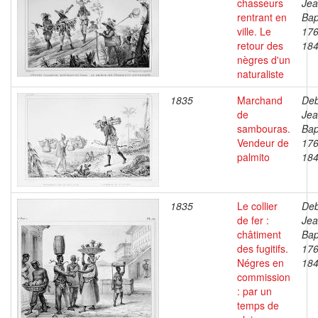
chasseurs
Je
rentrant en
Bap
ville. Le
176
retour des
18
nègres d'un
naturaliste
1835
Marchand
Deb
de
Je
sambouras.
Bap
Vendeur de
176
palmito
18
1835
Le collier
Deb
de fer :
Je
châtiment
Bap
des fugitifs.
176
Négres en
18
commission
: par un
temps de