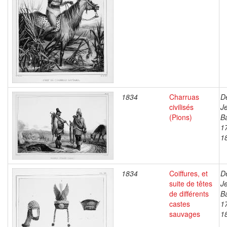
1834
Charruas
D
civilisés
J
(Pions)
Ba
1
1
1834
Coiffures, et
D
suite de têtes
J
de différents
Ba
castes
1
sauvages
1