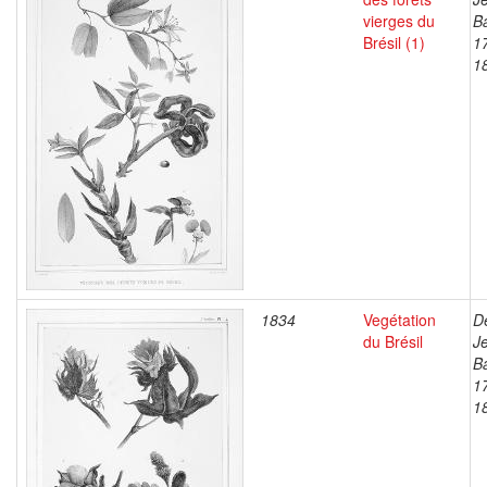
vierges du
Ba
Brésil (1)
1
1
1834
Vegétation
D
du Brésil
J
Ba
1
1