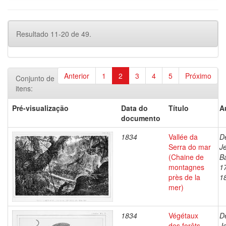
Resultado 11-20 de 49.
Anterior
1
2
3
4
5
Próximo
Conjunto de
itens:
Pré-visualização
Data do
Título
A
documento
1834
Vallée da
D
Serra do mar
J
(Chaine de
Ba
montagnes
1
près de la
1
mer)
1834
Végétaux
D
des forêts
J