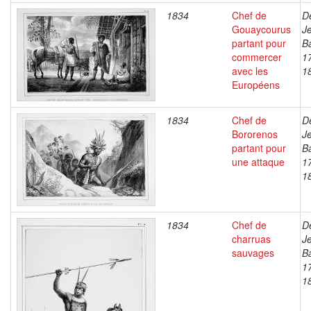
1834
Chef de
D
Gouaycourus
J
partant pour
Ba
commercer
1
avec les
1
Européens
1834
Chef de
D
Bororenos
J
partant pour
Ba
une attaque
1
1
1834
Chef de
D
charruas
J
sauvages
Ba
1
1