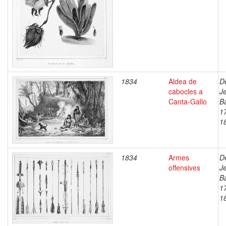
1834
Aldea de
D
cabocles a
J
Canta-Gallo
Ba
1
1
1834
Armes
D
offensives
J
Ba
1
1