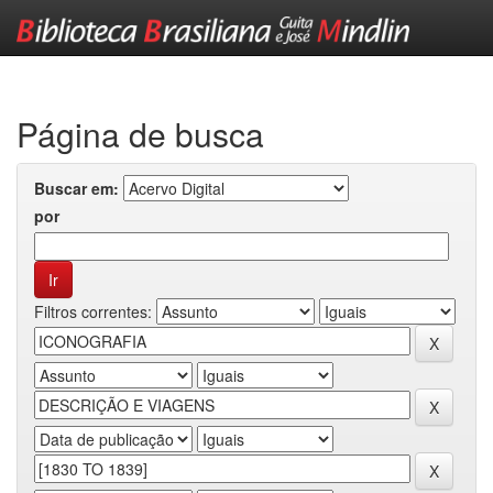
Skip
navigation
Página de busca
Buscar em:
por
Filtros correntes: