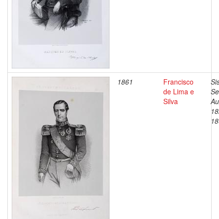
1861
Francisco
Si
de Lima e
Se
Silva
Au
18
18