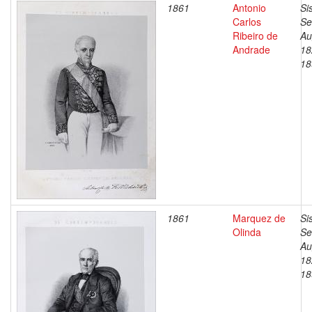
1861
Antonio
Si
Carlos
Se
Ribeiro de
Au
Andrade
18
18
1861
Marquez de
Si
Olinda
Se
Au
18
18