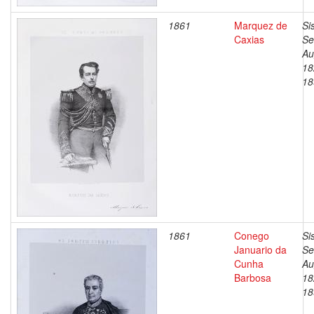
1861
Marquez de
Si
Caxias
Se
Au
18
18
1861
Conego
Si
Januario da
Se
Cunha
Au
Barbosa
18
18