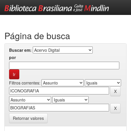
Skip
navigation
Página de busca
Buscar em:
por
Filtros correntes:
Retornar valores