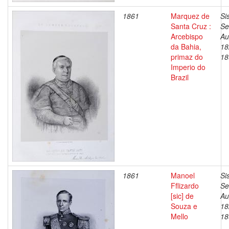
1861
Marquez de
Si
Santa Cruz :
Se
Arcebispo
Au
da Bahia,
18
primaz do
18
Imperio do
Brazil
1861
Manoel
Si
Fflizardo
Se
[sic] de
Au
Souza e
18
Mello
18