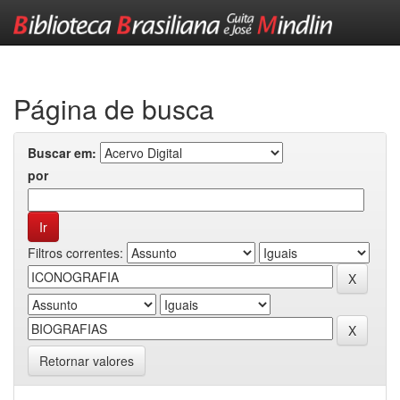
Skip
navigation
Página de busca
Buscar em:
por
Filtros correntes:
Retornar valores