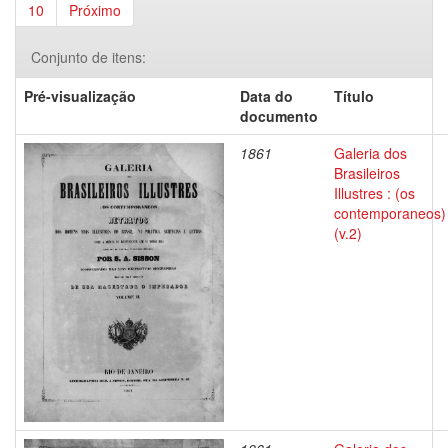
10
Próximo
Conjunto de itens:
Pré-visualização
Data do
Título
documento
1861
Galeria dos
Brasileiros
Illustres : (os
contemporaneos)
(v.2)