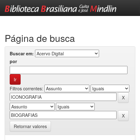
Skip
navigation
Página de busca
Buscar em:
por
Filtros correntes:
Retornar valores