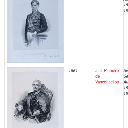
18
18
1861
J. J. Pinheiro
Si
de
Se
Vasconcellos
Au
18
18