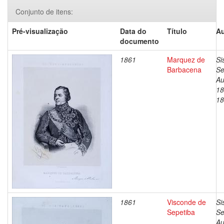
Conjunto de itens:
Pré-visualização
Data do
Título
Au
documento
1861
Marquez de
Si
Barbacena
Se
Au
18
18
1861
Visconde de
Si
Sepetiba
Se
Au