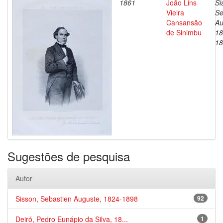
1861
João Lins
Si
Vieira
Se
Cansansão
Au
de Sinimbu
18
18
Sugestões de pesquisa
Autor
Sisson, Sebastien Auguste, 1824-1898
92
Deiró, Pedro Eunápio da Silva, 18...
1