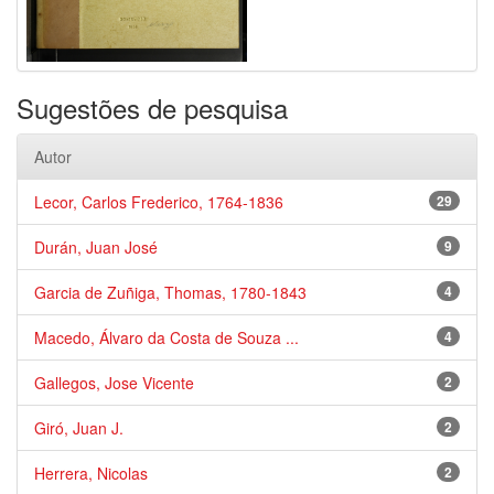
Sugestões de pesquisa
Autor
Lecor, Carlos Frederico, 1764-1836
29
Durán, Juan José
9
Garcia de Zuñiga, Thomas, 1780-1843
4
Macedo, Álvaro da Costa de Souza ...
4
Gallegos, Jose Vicente
2
Giró, Juan J.
2
Herrera, Nicolas
2