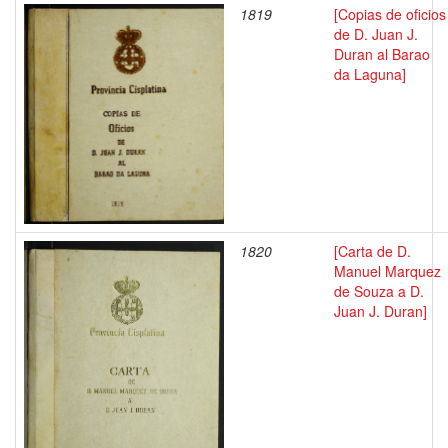
1819
[Copias de oficios
de D. Juan J.
Duran al Barao
da Laguna]
1820
[Carta de D.
Manuel Marquez
de Souza a D.
Juan J. Duran]