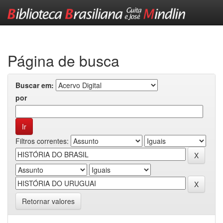
Skip
navigation
Página de busca
Buscar em:
por
Filtros correntes:
Retornar valores