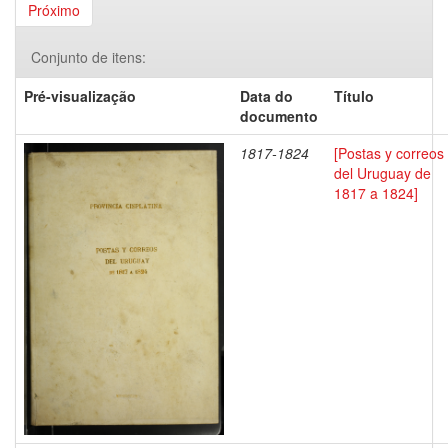
Próximo
Conjunto de itens:
Pré-visualização
Data do
Título
documento
1817-1824
[Postas y correos
del Uruguay de
1817 a 1824]