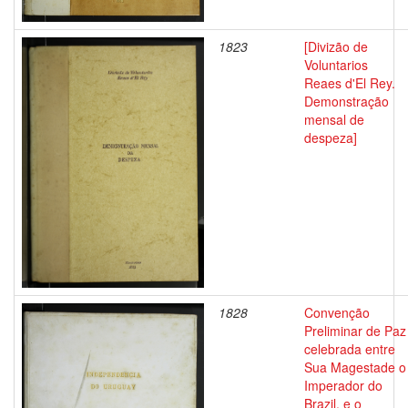
1823
[Divizão de
Voluntarios
Reaes d'El Rey.
Demonstração
mensal de
despeza]
1828
Convenção
Preliminar de Paz
celebrada entre
Sua Magestade o
Imperador do
Brazil, e o