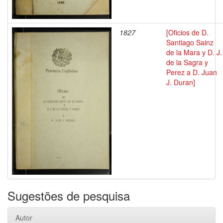
1827
[Oficios de D.
Santiago Sainz
de la Mara y D. J.
de la Sagra y
Perez a D. Juan
J. Duran]
Sugestões de pesquisa
Autor