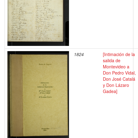
1824
[Intimación de la
salida de
Montevideo a
Don Pedro Vidal,
Don José Catalá
y Don Lázaro
Gadea]