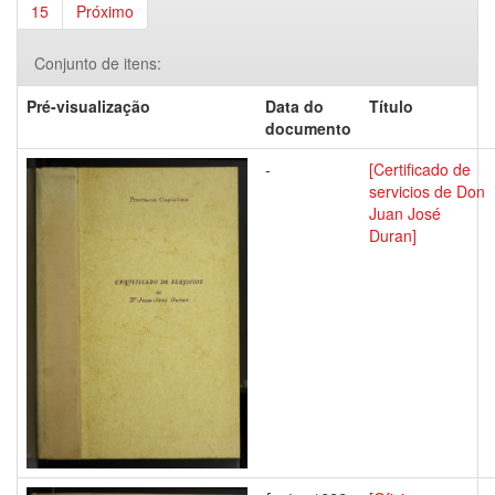
15
Próximo
Conjunto de itens:
Pré-visualização
Data do
Título
documento
-
[Certificado de
servicios de Don
Juan José
Duran]