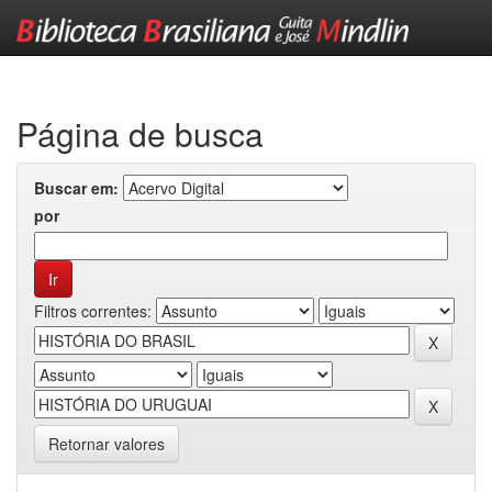
Skip
navigation
Página de busca
Buscar em:
por
Filtros correntes:
Retornar valores