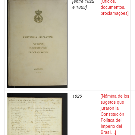
[entre 1822
[Oficios,
e 1823]
documentos,
proclamações]
1825
[Nómina de los
sugetos que
juraron la
Constitución
Política del
Imperio del
Brasil...]