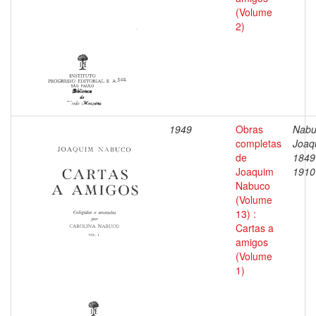
(Volume
2)
1949
Obras
Nabu
completas
Joaq
de
1849
Joaquim
1910
Nabuco
(Volume
13) :
Cartas a
amigos
(Volume
1)