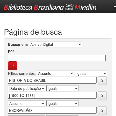
Skip
navigation
Página de busca
Buscar em:
por
Filtros correntes: