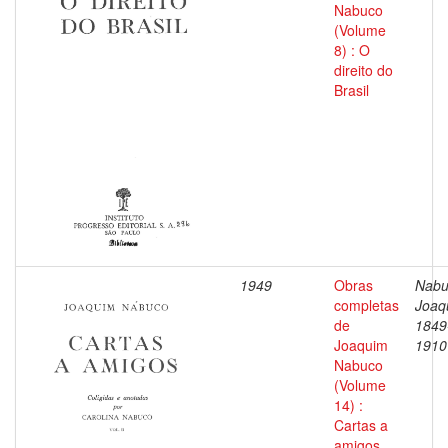
Nabuco
(Volume
8) : O
direito do
Brasil
1949
Obras
Nabu
completas
Joaq
de
1849
Joaquim
1910
Nabuco
(Volume
14) :
Cartas a
amigos