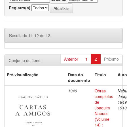
Registro(s)
Resultado 11-12 de 12.
Anterior
1
2
Próximo
Conjunto de itens:
Pré-visualização
Data do
Título
Auto
documento
1949
Obras
Nabu
completas
Joaq
de
1849
Joaquim
1910
Nabuco
(Volume
14) :