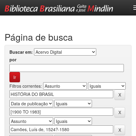
Skip
navigation
Página de busca
Buscar em:
por
Filtros correntes: