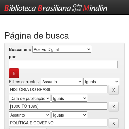
Skip
navigation
Página de busca
Buscar em:
por
Filtros correntes: