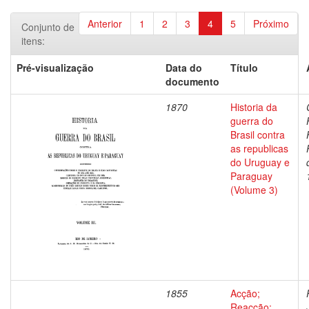
Anterior
1
2
3
4
5
Próximo
Conjunto de
itens:
Pré-visualização
Data do
Título
documento
1870
Historia da
guerra do
Brasil contra
as republicas
do Uruguay e
Paraguay
(Volume 3)
1855
Acção;
Reacção;