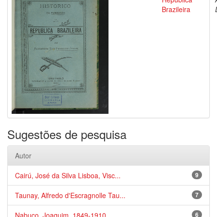
Brazileira
Sugestões de pesquisa
Autor
Cairú, José da Silva Lisboa, Visc...
9
Taunay, Alfredo d'Escragnolle Tau...
7
Nabuco, Joaquim, 1849-1910
6