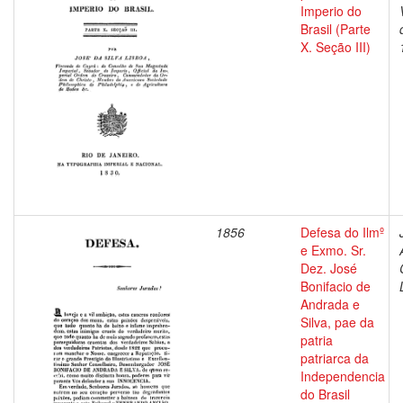
Imperio do
Brasil (Parte
X. Seção III)
1856
Defesa do Ilmº
e Exmo. Sr.
Dez. José
Bonifacio de
Andrada e
Silva, pae da
patria
patriarca da
Independencia
do Brasil