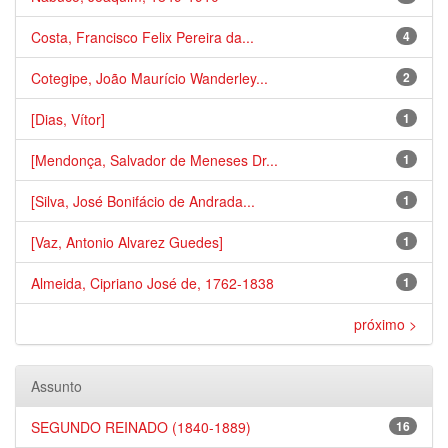
Costa, Francisco Felix Pereira da...
4
Cotegipe, João Maurício Wanderley...
2
[Dias, Vítor]
1
[Mendonça, Salvador de Meneses Dr...
1
[Silva, José Bonifácio de Andrada...
1
[Vaz, Antonio Alvarez Guedes]
1
Almeida, Cipriano José de, 1762-1838
1
próximo >
Assunto
SEGUNDO REINADO (1840-1889)
16