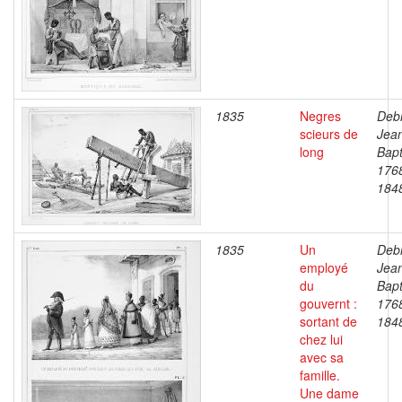
1835
Negres
Debr
scieurs de
Jea
long
Bapt
176
184
1835
Un
Debr
employé
Jea
du
Bapt
gouvernt :
176
sortant de
184
chez lui
avec sa
famille.
Une dame