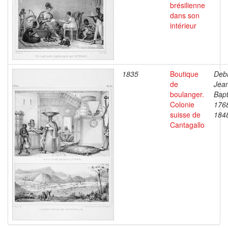
brésilienne
dans son
intérieur
1835
Boutique
Debr
de
Jea
boulanger.
Bapt
Colonie
176
suisse de
184
Cantagallo