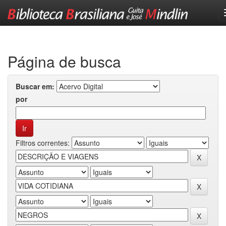
Skip
navigation
Página de busca
Buscar em:
por
Filtros correntes: