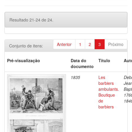
Resultado 21-24 de 24.
Anterior
1
2
3
Próximo
Conjunto de itens:
Pré-visualização
Data do
Título
Aut
documento
1835
Les
Debr
barbiers
Jea
ambulants.
Bapt
Boutique
176
de
184
barbiers