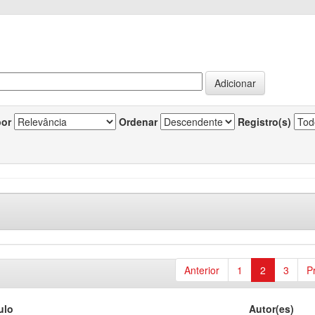
por
Ordenar
Registro(s)
Anterior
1
2
3
P
ulo
Autor(es)