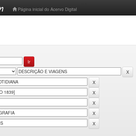
-->
Página inicial do Acervo Digital