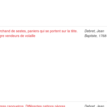
chand de sestes, paniers qui se portent sur la tête.
Debret, Jean
re vendeurs de volaille
Baptiste, 176
res cangueiros. Différentes nations nègres
Debret, Jean