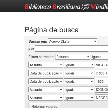
Skip
navigation
Página de busca
Buscar em:
por
Filtros correntes:
Retornar valores