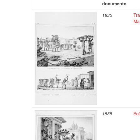
documento
1835
Tra
Mar
1835
Scè