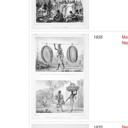
1835
Mar
Nèg
1835
Neg