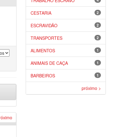
TRABALHO ESCRAVO
4
CESTARIA
2
ESCRAVIDÃO
2
TRANSPORTES
2
ALIMENTOS
1
ANIMAIS DE CAÇA
1
BARBEIROS
1
próximo >
róximo