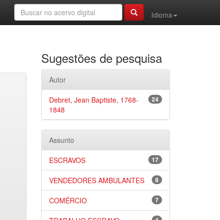
Idioma
Sugestões de pesquisa
Autor
Debret, Jean Baptiste, 1768-
24
1848
Assunto
ESCRAVOS
17
VENDEDORES AMBULANTES
8
COMÉRCIO
7