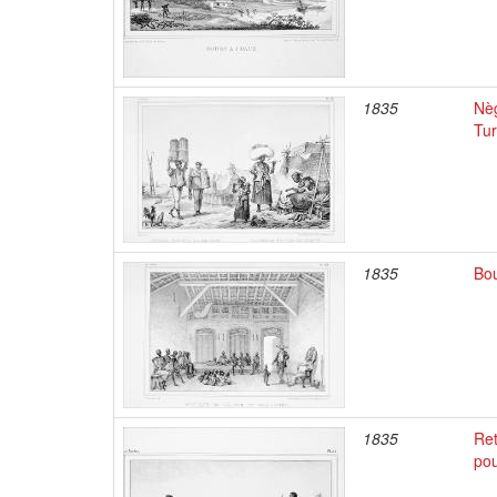
1835
Nèg
Tur
1835
Bou
1835
Ret
pou