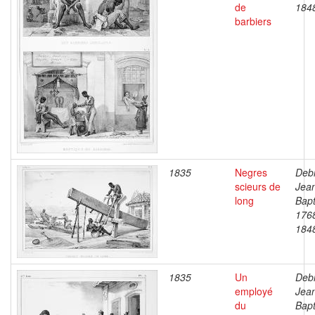
de
184
barbiers
1835
Negres
Debr
scieurs de
Jea
long
Bapt
176
184
1835
Un
Debr
employé
Jea
du
Bapt