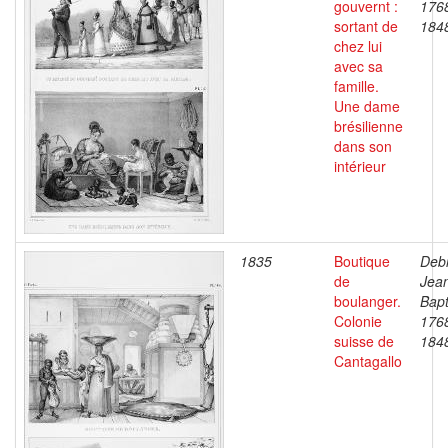
gouvernt :
176
sortant de
184
chez lui
avec sa
famille.
Une dame
brésilienne
dans son
intérieur
1835
Boutique
Debr
de
Jea
boulanger.
Bapt
Colonie
176
suisse de
184
Cantagallo