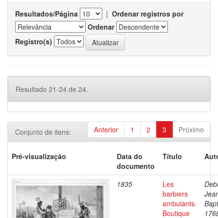
Resultados/Página
|
Ordenar registros por
Ordenar
Registro(s)
Resultado 21-24 de 24.
Anterior
1
2
3
Próximo
Conjunto de itens:
Pré-visualização
Data do
Título
Aut
documento
1835
Les
Debr
barbiers
Jea
ambulants.
Bapt
Boutique
176