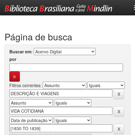
Skip
navigation
Página de busca
Buscar em:
por
Filtros correntes: