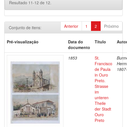
Resultado 11-12 de 12.
Anterior
1
2
Próximo
Conjunto de itens:
Pré-visualização
Data do
Título
Autor
documento
1853
St.
Burme
Francisco
Herm
de Paula
1807
in Ouro
Preto.
Strasse
im
unteren
Theile
der Stadt
Ouro
Preto