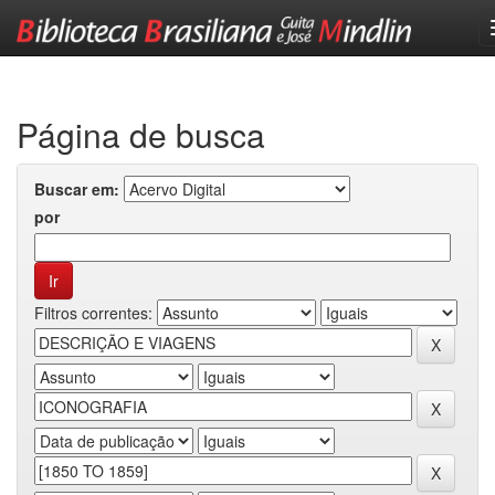
Skip
navigation
Página de busca
Buscar em:
por
Filtros correntes: