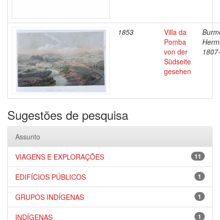
1853
Villa da
Burme
Pomba
Herm
von der
1807
Südseite
gesehen
Sugestões de pesquisa
Assunto
VIAGENS E EXPLORAÇÕES
11
EDIFÍCIOS PÚBLICOS
1
GRUPOS INDÍGENAS
1
INDÍGENAS
1