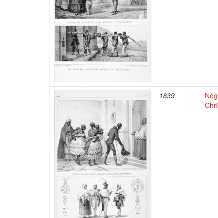
1839
Négr
Chri