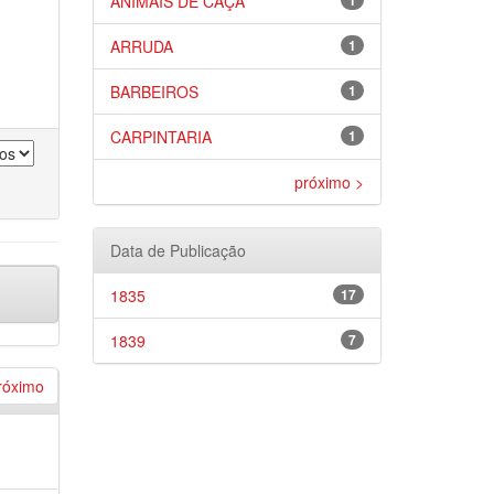
ANIMAIS DE CAÇA
1
ARRUDA
1
BARBEIROS
1
CARPINTARIA
1
próximo >
Data de Publicação
1835
17
1839
7
róximo