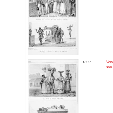
1839
Vend
son 