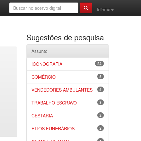
Idioma
Sugestões de pesquisa
Assunto
ICONOGRAFIA
24
COMÉRCIO
5
VENDEDORES AMBULANTES
5
TRABALHO ESCRAVO
3
CESTARIA
2
RITOS FUNERÁRIOS
2