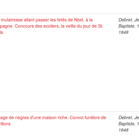
mulatresse allant passer les fetês de Nöel, à la
Debret, J
agne. Concours des ecoliers, la veille du jour de St.
Baptiste, 
is
1848
iage de nègres d'une maison riche. Convoi funèbre de
Debret, J
illons
Baptiste, 
1848