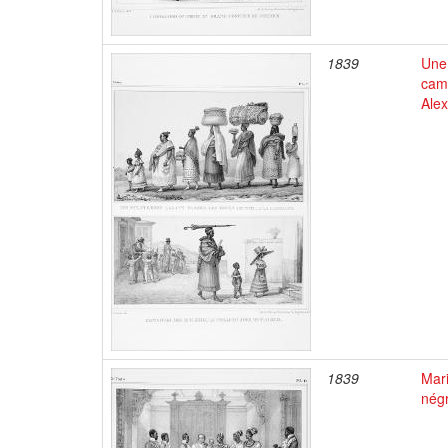
1839
Une 
camp
Alex
1839
Mar
négr