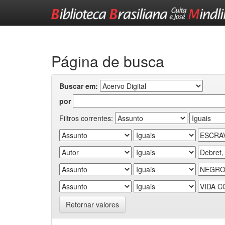
Skip
navigation
Página de busca
Buscar em:
por
Filtros correntes:
Retornar valores