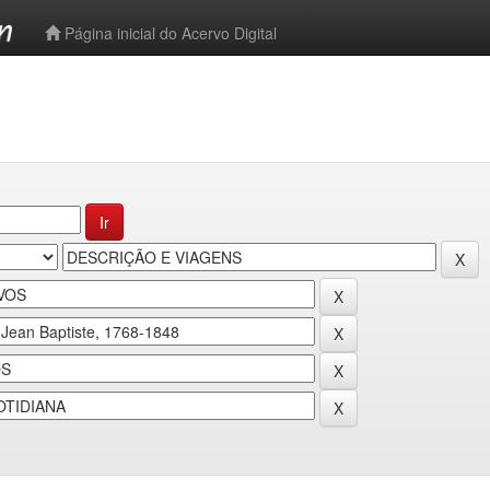
-->
Página inicial do Acervo Digital