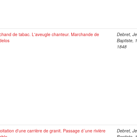
chand de tabac. L'aveugle chanteur. Marchande de
Debret, J
delos
Baptiste, 
1848
oitation d'une carrière de granit. Passage d´une rivière
Debret, J
able
Baptiste, 