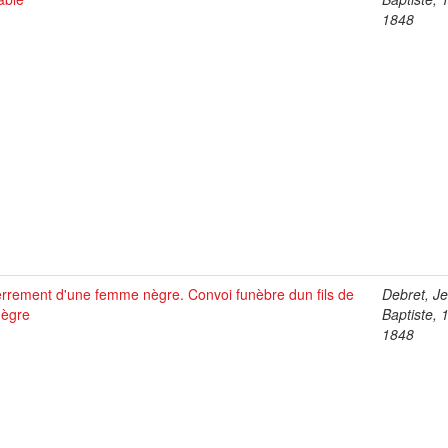
1848
rrement d'une femme nègre. Convoi funèbre dun fils de
Debret, J
nègre
Baptiste, 
1848