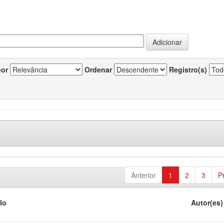
por
Ordenar
Registro(s)
Anterior
1
2
3
P
lo
Autor(es)