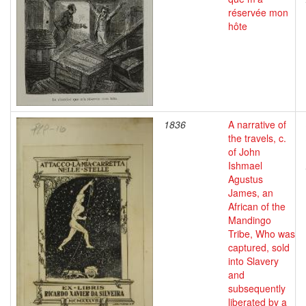
réservée mon
hôte
1836
A narrative of
the travels, c.
of John
Ishmael
Agustus
James, an
African of the
Mandingo
Tribe, Who was
captured, sold
into Slavery
and
subsequently
liberated by a