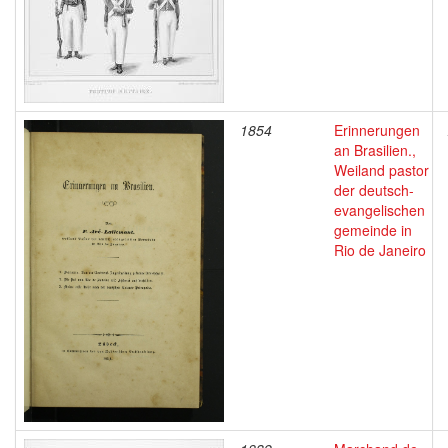
1854
Erinnerungen
an Brasilien.,
Weiland pastor
der deutsch-
evangelischen
gemeinde in
Rio de Janeiro