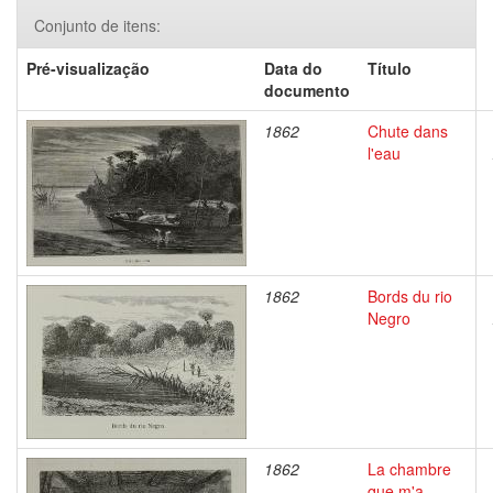
Conjunto de itens:
Pré-visualização
Data do
Título
documento
1862
Chute dans
l'eau
1862
Bords du rio
Negro
1862
La chambre
que m'a