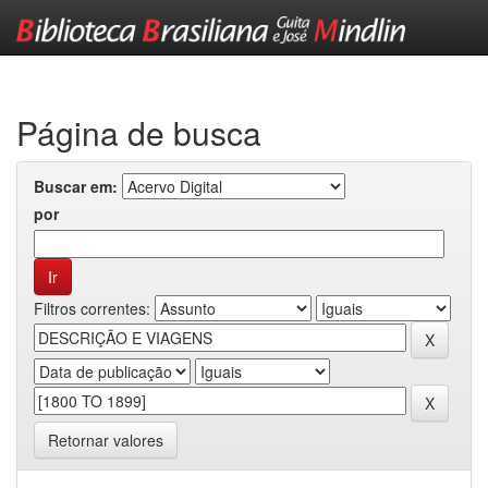
Skip
navigation
Página de busca
Buscar em:
por
Filtros correntes:
Retornar valores