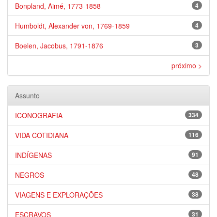
Bonpland, Aimé, 1773-1858
4
Humboldt, Alexander von, 1769-1859
4
Boelen, Jacobus, 1791-1876
3
próximo >
Assunto
ICONOGRAFIA
334
VIDA COTIDIANA
116
INDÍGENAS
91
NEGROS
48
VIAGENS E EXPLORAÇÕES
38
ESCRAVOS
31