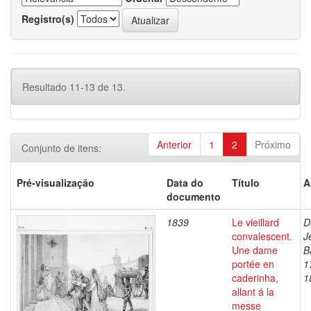
Registro(s)
Resultado 11-13 de 13.
Anterior
1
2
Próximo
Conjunto de itens:
Pré-visualização
Data do
Título
A
documento
1839
Le vieillard
D
convalescent.
J
Une dame
B
portée en
1
caderinha,
1
allant á la
messe