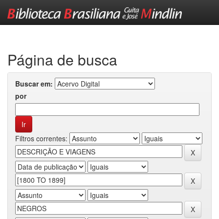
Skip
navigation
Página de busca
Buscar em:
por
Filtros correntes: