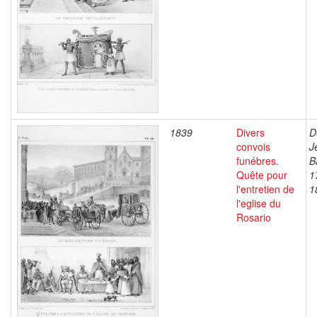
1839
Divers
D
convois
J
funébres.
B
Quête pour
1
l'entretien de
1
l'eglise du
Rosario