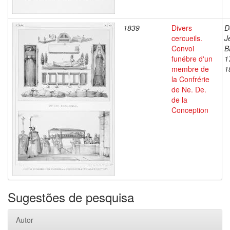
1839
Divers
D
cercueils.
J
Convoi
B
funébre d'un
1
membre de
1
la Confrérie
de Ne. De.
de la
Conception
Sugestões de pesquisa
Autor