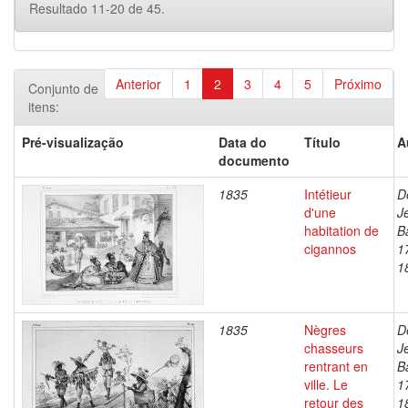
Resultado 11-20 de 45.
Anterior
1
2
3
4
5
Próximo
Conjunto de
itens:
Pré-visualização
Data do
Título
A
documento
1835
Intétieur
D
d'une
J
habitation de
B
cigannos
1
1
1835
Nègres
D
chasseurs
J
rentrant en
B
ville. Le
1
retour des
1