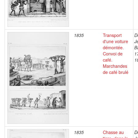
1835
Transport
D
d'une voiture
J
démontée.
B
Convoi de
1
café.
1
Marchandes
de café brulé
1835
Chasse au
D