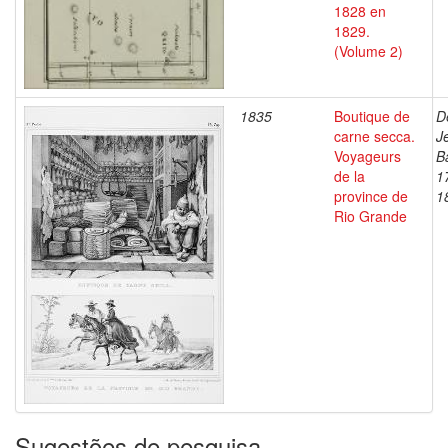
1828 en
1829.
(Volume 2)
1835
Boutique de
D
carne secca.
J
Voyageurs
B
de la
1
province de
1
Rio Grande
Sugestões de pesquisa