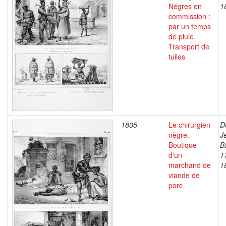
Négres en
1
commission :
par un temps
de pluie.
Transport de
tuiles
1835
Le chirurgien
D
nègre.
J
Boutique
B
d'un
1
marchand de
1
viande de
porc