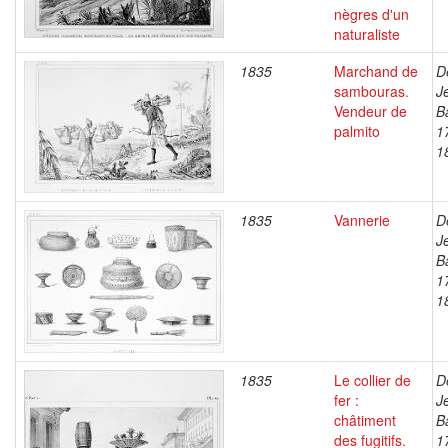
nègres d'un
naturaliste
1835
Marchand de
D
sambouras.
J
Vendeur de
B
palmito
1
1
1835
Vannerie
D
J
B
1
1
1835
Le collier de
D
fer :
J
châtiment
B
des fugitifs.
1