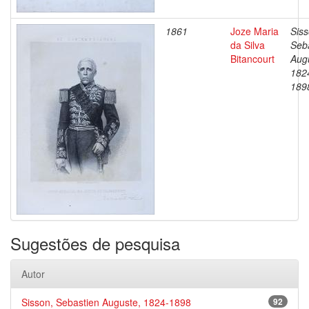
1861
Joze Maria
Siss
da Silva
Seb
Bitancourt
Aug
182
189
Sugestões de pesquisa
Autor
Sisson, Sebastien Auguste, 1824-1898
92