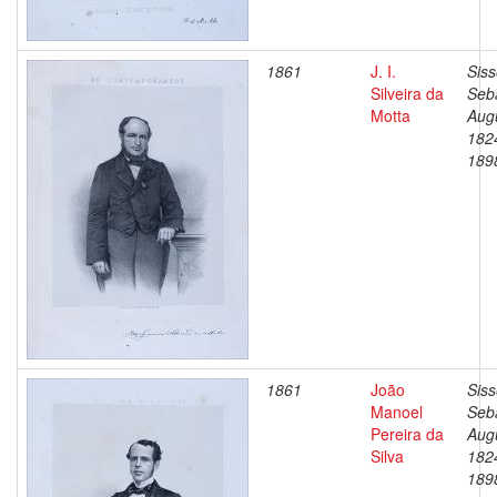
1861
J. I.
Siss
Silveira da
Seb
Motta
Aug
182
189
1861
João
Siss
Manoel
Seb
Pereira da
Aug
Silva
182
189