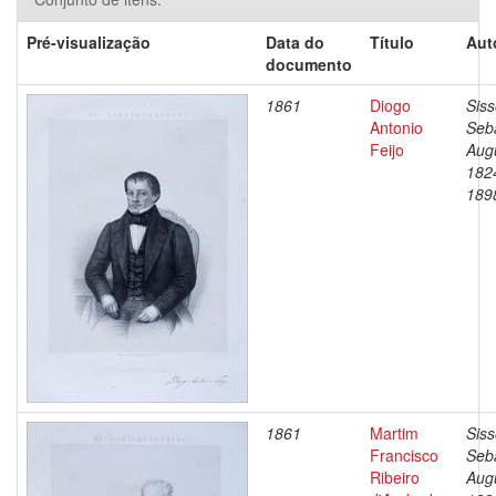
Pré-visualização
Data do
Título
Aut
documento
1861
Diogo
Siss
Antonio
Seb
Feijo
Aug
182
189
1861
Martim
Siss
Francisco
Seb
Ribeiro
Aug