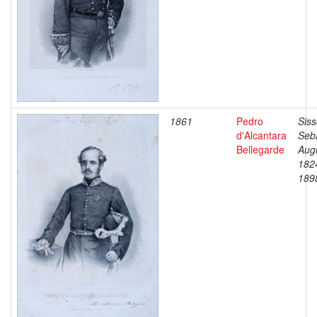
1861
Pedro
Siss
d'Alcantara
Seb
Bellegarde
Aug
182
189