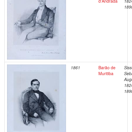
d'Andrada
182
189
1861
Barão de
Siss
Muritiba
Seb
Aug
182
189