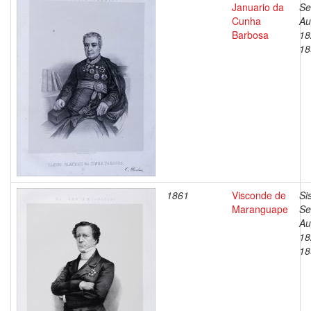
Januario da
Se
Cunha
Au
Barbosa
18
18
1861
Visconde de
Si
Maranguape
Se
Au
18
18