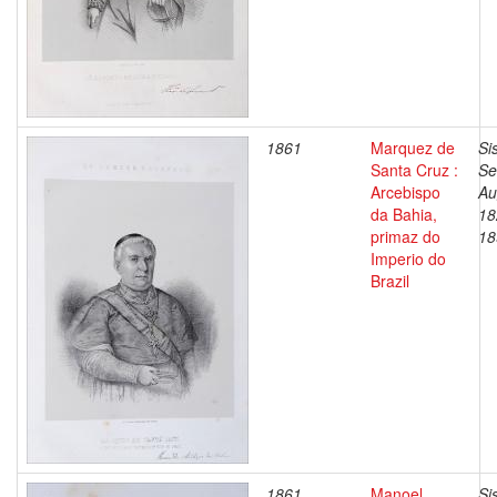
1861
Marquez de
Si
Santa Cruz :
Se
Arcebispo
Au
da Bahia,
18
primaz do
18
Imperio do
Brazil
1861
Manoel
Si