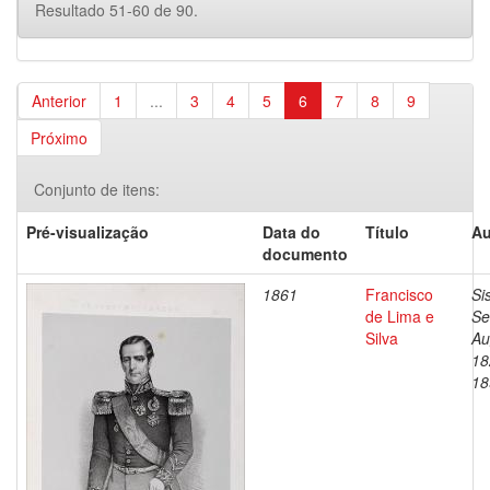
Resultado 51-60 de 90.
Anterior
1
...
3
4
5
6
7
8
9
Próximo
Conjunto de itens:
Pré-visualização
Data do
Título
Au
documento
1861
Francisco
Si
de Lima e
Se
Silva
Au
18
18