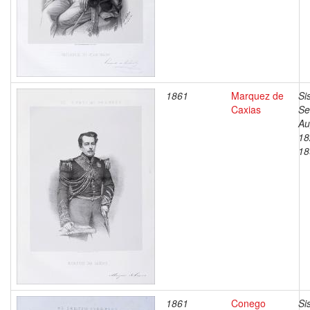
1861
Marquez de
Si
Caxias
Se
Au
18
18
1861
Conego
Si