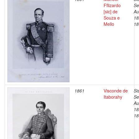
Fflizardo
Se
[sic] de
Au
Souza e
18
Mello
18
1861
Visconde de
Si
Itaborahy
Se
Au
18
18