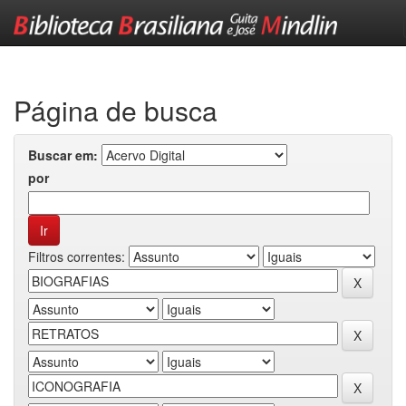
Skip
navigation
Página de busca
Buscar em:
por
Filtros correntes: