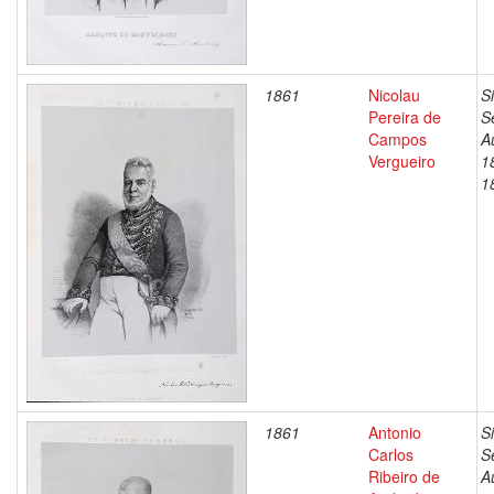
1861
Nicolau
S
Pereira de
S
Campos
A
Vergueiro
1
1
1861
Antonio
S
Carlos
S
Ribeiro de
A