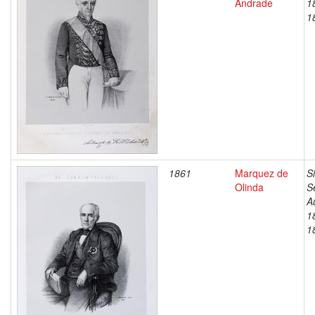
Andrade
1
1
1861
Marquez de
S
Olinda
S
A
1
1