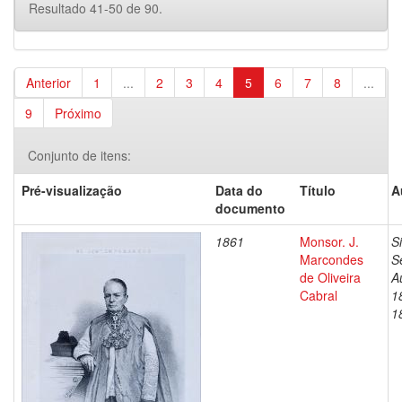
Resultado 41-50 de 90.
Anterior
1
...
2
3
4
5
6
7
8
...
9
Próximo
Conjunto de itens:
Pré-visualização
Data do
Título
A
documento
1861
Monsor. J.
S
Marcondes
S
de Oliveira
A
Cabral
1
1