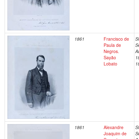
1861
Francisco de
S
Paula de
S
Negros.
A
Sayão
1
Lobato
1
1861
Alexandre
S
Joaquim de
S