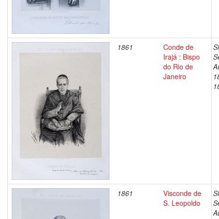
1861
Conde de
S
Irajá : Bispo
S
do Rio de
A
Janeiro
1
1
1861
Visconde de
S
S. Leopoldo
S
A