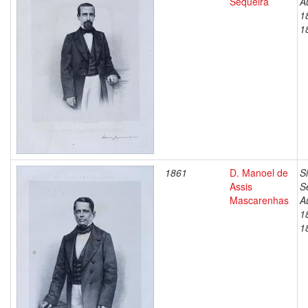
Sequeira
A
1
1
1861
D. Manoel de
S
Assis
S
Mascarenhas
A
1
1