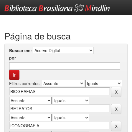
Skip
navigation
Página de busca
Buscar em:
por
Filtros correntes: