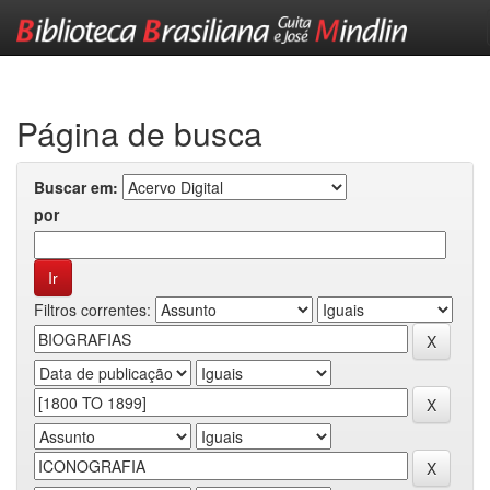
Skip
navigation
Página de busca
Buscar em:
por
Filtros correntes: