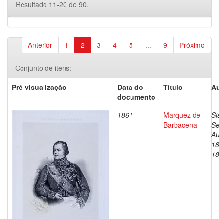
Resultado 11-20 de 90.
Anterior
1
2
3
4
5
...
9
Próximo
Conjunto de itens:
Pré-visualização
Data do
Título
Au
documento
1861
Marquez de
Si
Barbacena
Se
Au
18
18