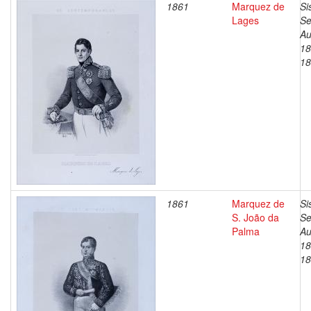
1861
Marquez de
Si
Lages
Se
Au
18
18
1861
Marquez de
Si
S. João da
Se
Palma
Au
18
18