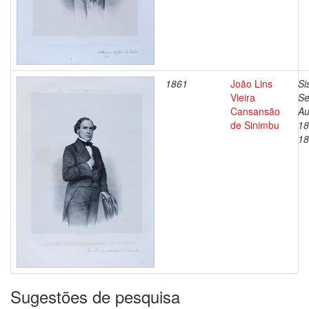
1861
João Lins
Si
Vieira
Se
Cansansão
Au
de Sinimbu
18
18
Sugestões de pesquisa