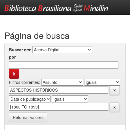
Skip
navigation
Página de busca
Buscar em:
por
Filtros correntes:
Retornar valores