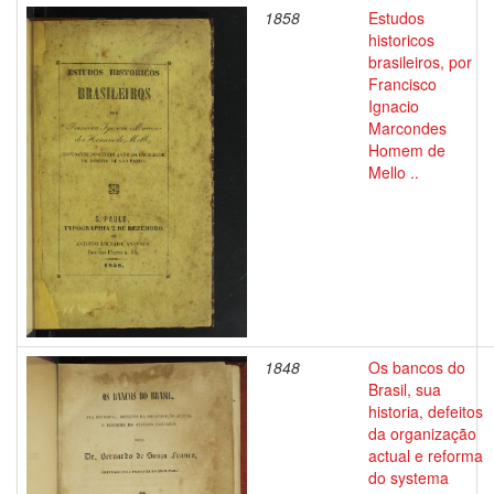
1858
Estudos
historicos
brasileiros, por
Francisco
Ignacio
Marcondes
Homem de
Mello ..
1848
Os bancos do
Brasil, sua
historia, defeitos
da organização
actual e reforma
do systema