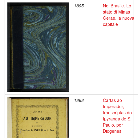
1895
Nel Brasile. Lo
stato di Minas
Gerae, la nuova
capitale
1868
Cartas ao
Imperador,
transcriptas do
Ipyranga de S.
Paulo, por
Diogenes