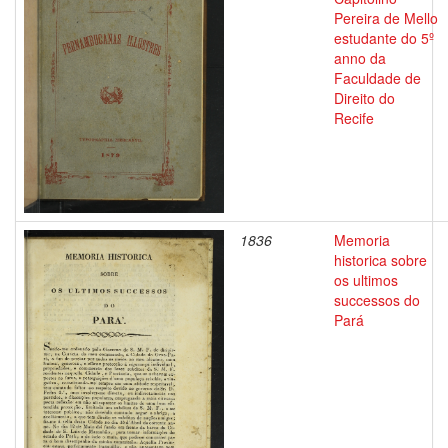
Pereira de Mello
estudante do 5º
anno da
Faculdade de
Direito do
Recife
1836
Memoria
historica sobre
os ultimos
successos do
Pará