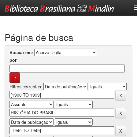
Skip
navigation
Página de busca
Buscar em:
por
Filtros correntes: