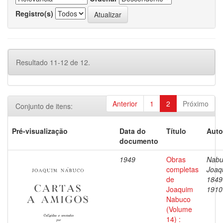
Registro(s)
Resultado 11-12 de 12.
Anterior
1
2
Próximo
Conjunto de itens:
Pré-visualização
Data do
Título
Auto
documento
1949
Obras
Nabu
completas
Joaq
de
1849
Joaquim
1910
Nabuco
(Volume
14) :