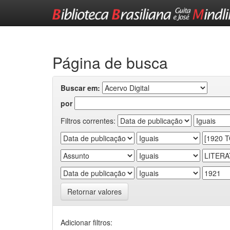
Skip
navigation
Página de busca
Buscar em:
por
Filtros correntes:
Retornar valores
Adicionar filtros: