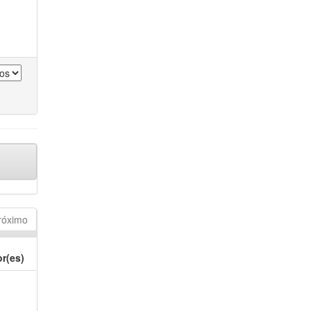
róximo
r(es)