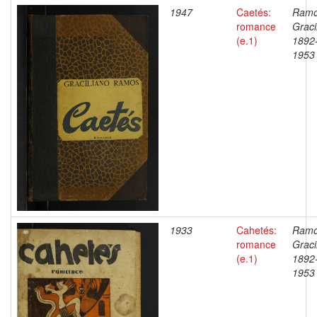
1947
Caetés:
Ramo
romance
Graci
(e.1)
1892
1953
1933
Cahetés:
Ramo
romance
Graci
(e.1)
1892
1953