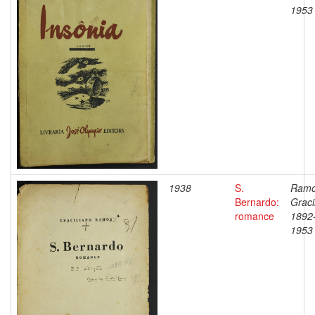
1953
1938
S.
Ramo
Bernardo:
Graci
romance
1892
1953