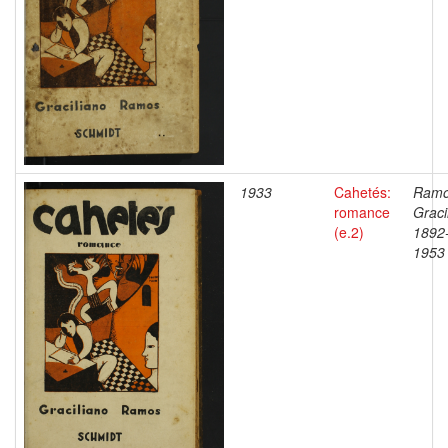
1933
Cahetés:
Ramo
romance
Graci
(e.2)
1892
1953