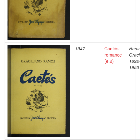
1947
Caetés:
Ramo
romance
Graci
(e.2)
1892
1953