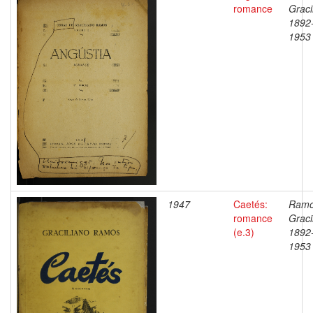
romance
Graci
1892
1953
1947
Caetés:
Ramo
romance
Graci
(e.3)
1892
1953