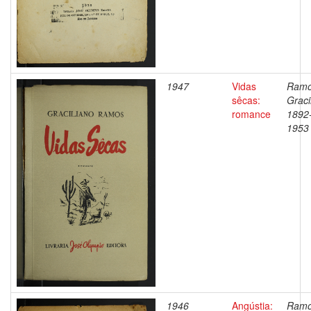
1947
Vidas
Ramo
sêcas:
Graci
romance
1892
1953
1946
Angústia:
Ramo