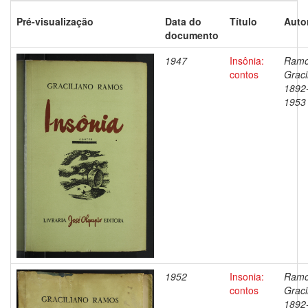
Pré-visualização
Data do
Título
Auto
documento
1947
Insônia:
Ramo
contos
Graci
1892
1953
1952
Insonia:
Ramo
contos
Graci
1892