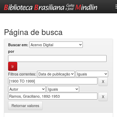
Skip
navigation
Página de busca
Buscar em:
por
Filtros correntes:
Retornar valores