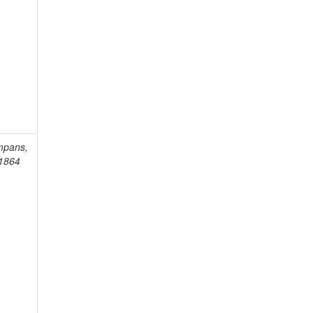
mpans,
-1864