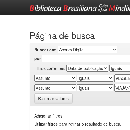
Skip
navigation
Página de busca
Buscar em:
por
Filtros correntes:
Retornar valores
Adicionar filtros:
Utilizar filtros para refinar o resultado de busca.