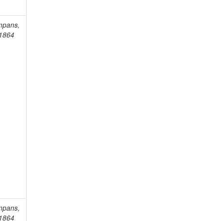
mpans,
-1864
mpans,
-1864