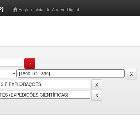
-->
Página inicial do Acervo Digital