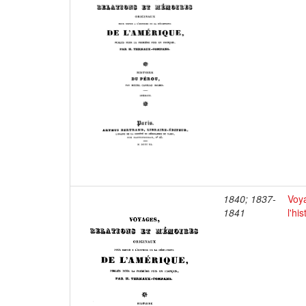
1840; 1837-
Voya
1841
l'hi