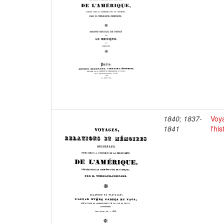
1840; 1837-
Voya
1841
l'hi