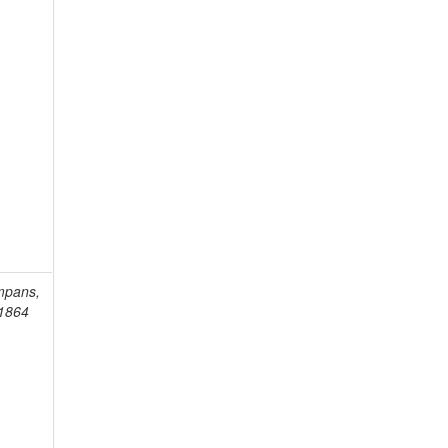
mpans,
-1864