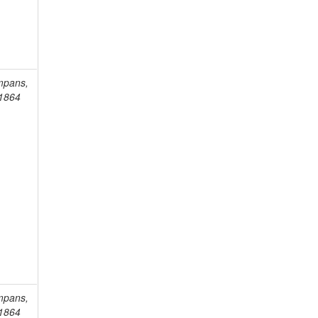
mpans,
-1864
mpans,
-1864