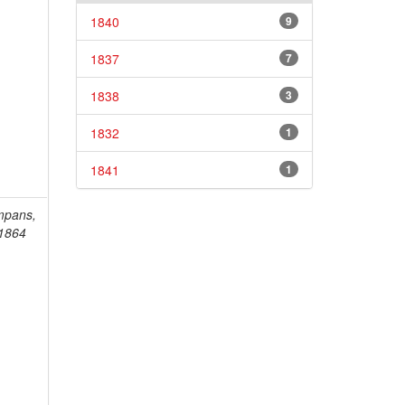
1840
9
1837
7
1838
3
1832
1
1841
1
mpans,
-1864