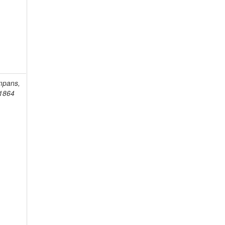
mpans,
-1864