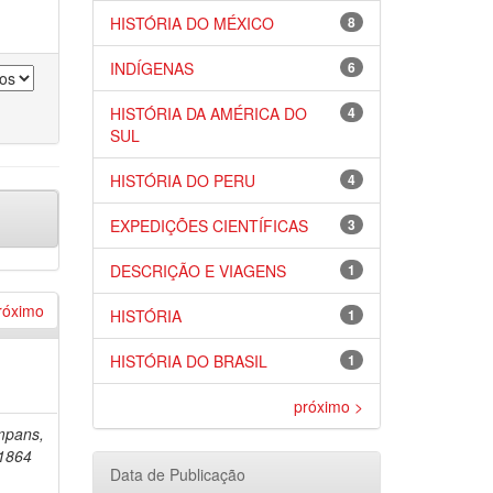
HISTÓRIA DO MÉXICO
8
INDÍGENAS
6
HISTÓRIA DA AMÉRICA DO
4
SUL
HISTÓRIA DO PERU
4
EXPEDIÇÕES CIENTÍFICAS
3
DESCRIÇÃO E VIAGENS
1
róximo
HISTÓRIA
1
HISTÓRIA DO BRASIL
1
próximo >
mpans,
-1864
Data de Publicação