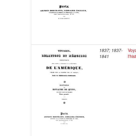
1837; 1837-
Voya
1841
l'hi