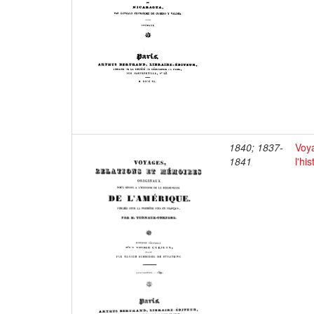
1840; 1837-
Voya
1841
l'hi