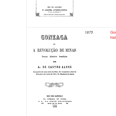
1875
Gon
his