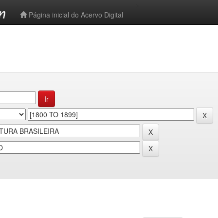
-->
Página inicial do Acervo Digital