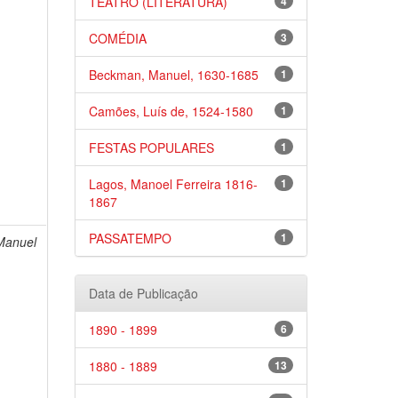
TEATRO (LITERATURA)
4
COMÉDIA
3
Beckman, Manuel, 1630-1685
1
Camões, Luís de, 1524-1580
1
FESTAS POPULARES
1
Lagos, Manoel Ferreira 1816-
1
1867
PASSATEMPO
1
Manuel
Data de Publicação
1890 - 1899
6
1880 - 1889
13