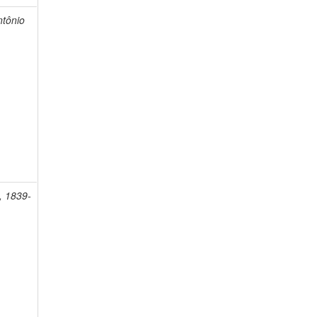
ntônio
, 1839-