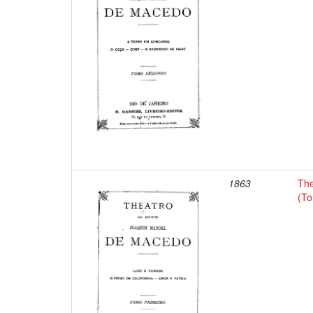
1863
The
(To