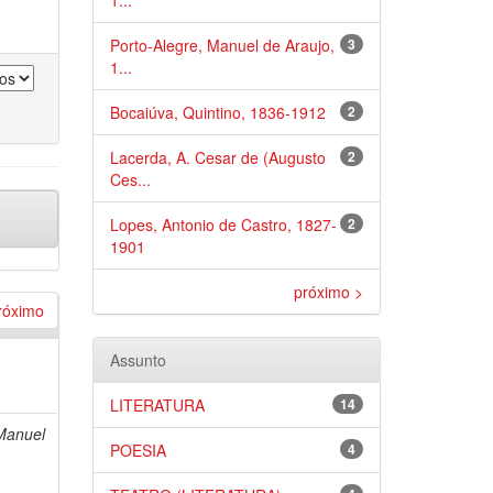
1...
Porto-Alegre, Manuel de Araujo,
3
1...
Bocaiúva, Quintino, 1836-1912
2
Lacerda, A. Cesar de (Augusto
2
Ces...
Lopes, Antonio de Castro, 1827-
2
1901
próximo >
róximo
Assunto
LITERATURA
14
Manuel
POESIA
4