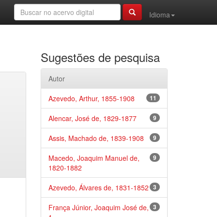
Idioma
Sugestões de pesquisa
Autor
Azevedo, Arthur, 1855-1908
11
Alencar, José de, 1829-1877
9
Assis, Machado de, 1839-1908
9
Macedo, Joaquim Manuel de,
9
1820-1882
Azevedo, Álvares de, 1831-1852
3
França Júnior, Joaquim José de,
3