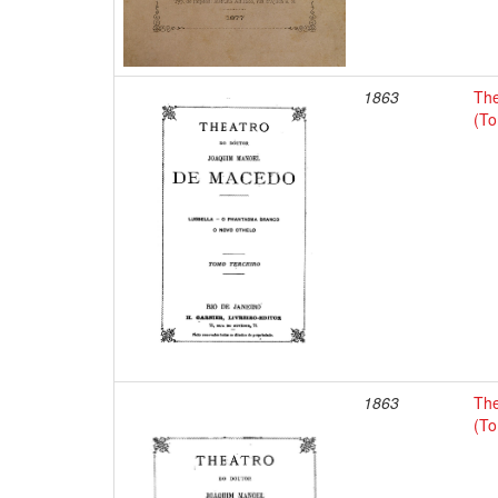
1863
The
(To
1863
The
(T