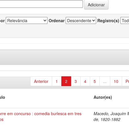
por
Ordenar
Registro(s)
Anterior
1
2
3
4
5
...
10
P
ulo
Autor(es)
orre em concurso : comedia burlesca em tres
Macedo, Joaquim 
os
de, 1820-1882