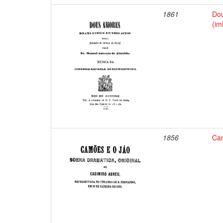
1861
Dou
(im
1856
Cam