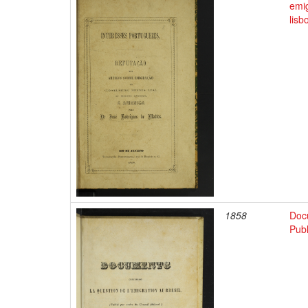
emi
lis
1858
Docu
Publ