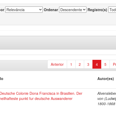
por
Ordenar
Registro(s)
Anterior
1
2
3
4
5
P
lo
Autor(es)
Deutsche Colonie Dona Francisca in Brasilien. Der
Alvensleben
heilhafteste punkt fur deutsche Auswanderer
von (Ludwi
1800-1868