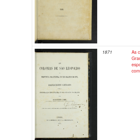
1871
As c
Gra
espo
com