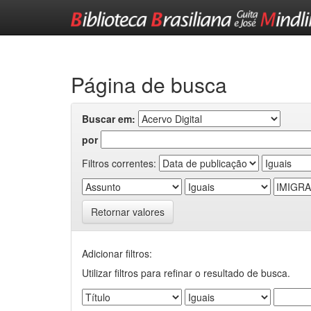
Skip
navigation
Página de busca
Buscar em:
por
Filtros correntes:
Retornar valores
Adicionar filtros:
Utilizar filtros para refinar o resultado de busca.