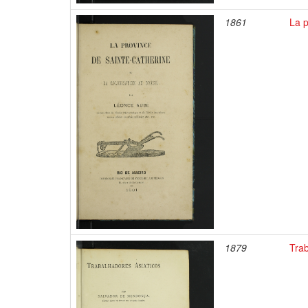
1861
La p
1879
Trab