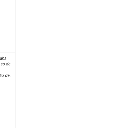
aba,
oso de
ão de,