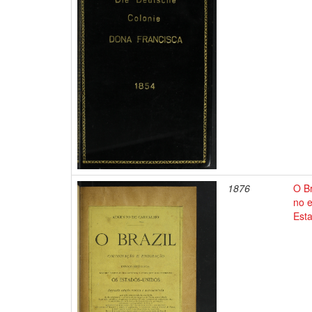
1876
O Br
no 
Est