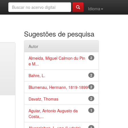
Idioma
Sugestões de pesquisa
Autor
Almeida, Miguel Calmon du Pin
2
e M...
Bahre, L.
2
Blumenau, Hermann, 1819-1899
2
Davatz, Thomas
2
Aguiar, Antonio Augusto da
1
Costa,...
1