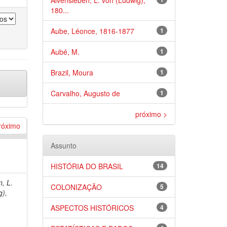
Alvensleben, L. von (Ludwig),
180...
Aube, Léonce, 1816-1877
1
Aubé, M.
1
Brazil, Moura
1
Carvalho, Augusto de
1
próximo >
róximo
Assunto
HISTÓRIA DO BRASIL
14
, L.
COLONIZAÇÃO
5
g),
ASPECTOS HISTÓRICOS
4