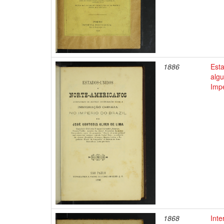
1886
Est
alg
Impe
1868
Inte