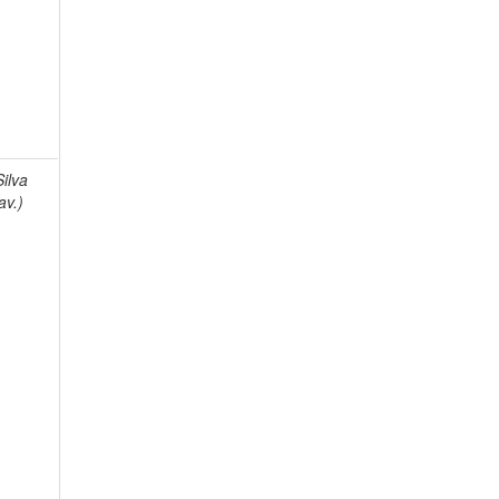
Silva
av.)