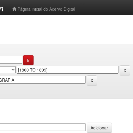
-->
Página inicial do Acervo Digital