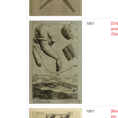
1801
[Or
grav
(Es
1801
[Mod
ver,