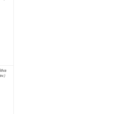
Silva
av.)