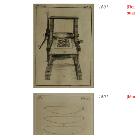
1801
[Rep
sua
1801
[Mo