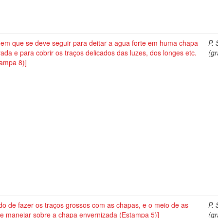
dem que se deve seguir para deitar a agua forte em huma chapa
P. 
ada e para cobrir os traços delicados das luzes, dos longes etc.
(gr
tampa 8)]
o de fazer os traços grossos com as chapas, e o meio de as
P. 
 e manejar sobre a chapa envernizada (Estampa 5)]
(gr