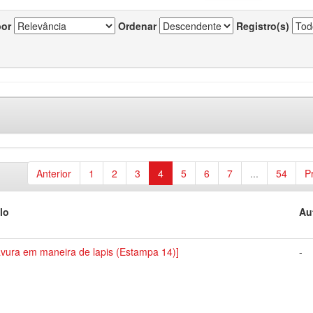
por
Ordenar
Registro(s)
Anterior
1
2
3
4
5
6
7
...
54
P
lo
Au
avura em maneira de lapis (Estampa 14)]
-