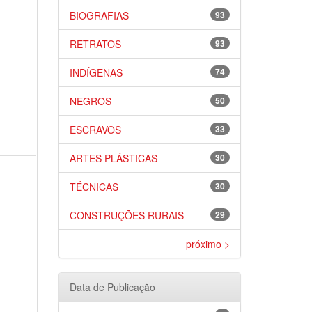
BIOGRAFIAS
93
RETRATOS
93
INDÍGENAS
74
NEGROS
50
ESCRAVOS
33
ARTES PLÁSTICAS
30
TÉCNICAS
30
CONSTRUÇÕES RURAIS
29
próximo >
Data de Publicação