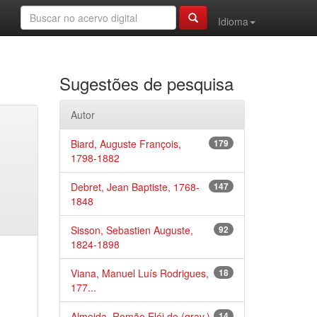
Idioma
Sugestões de pesquisa
Autor
Biard, Auguste François,
179
1798-1882
Debret, Jean Baptiste, 1768-
147
1848
Sisson, Sebastien Auguste,
92
1824-1898
Viana, Manuel Luís Rodrigues,
18
177...
Almeida, Romão Elói de (grav.)
14