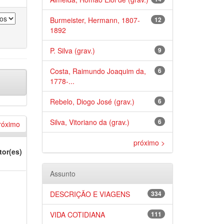
Burmeister, Hermann, 1807-
12
1892
P. Silva (grav.)
9
Costa, Raimundo Joaquim da,
6
1778-...
Rebelo, Diogo José (grav.)
6
Silva, Vitoriano da (grav.)
6
róximo
próximo >
tor(es)
Assunto
DESCRIÇÃO E VIAGENS
334
VIDA COTIDIANA
111