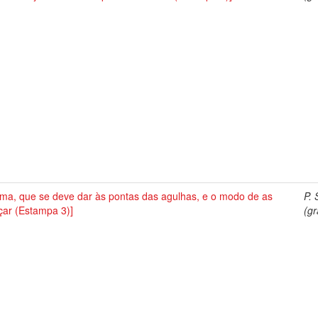
rma, que se deve dar às pontas das agulhas, e o modo de as
P. 
çar (Estampa 3)]
(gr