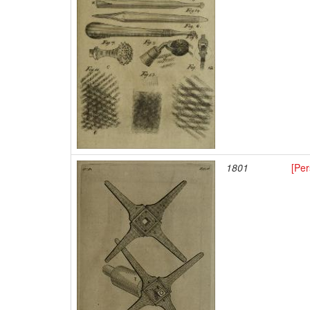
1801
[Per