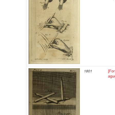
1801
[Fo
agu