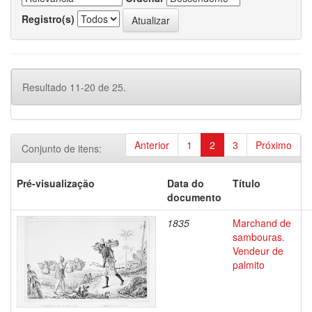
Registro(s)
Resultado 11-20 de 25.
Anterior
1
2
3
Próximo
Conjunto de itens:
Pré-visualização
Data do
Título
documento
1835
Marchand de
sambouras.
Vendeur de
palmito