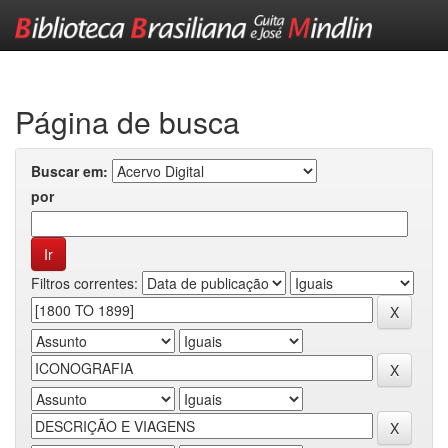
Skip
navigation
Página de busca
Buscar em:
por
Filtros correntes: