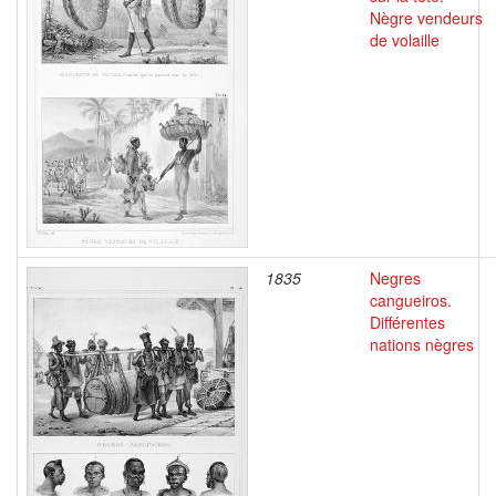
Nègre vendeurs
de volaille
1835
Negres
cangueiros.
Différentes
nations nègres