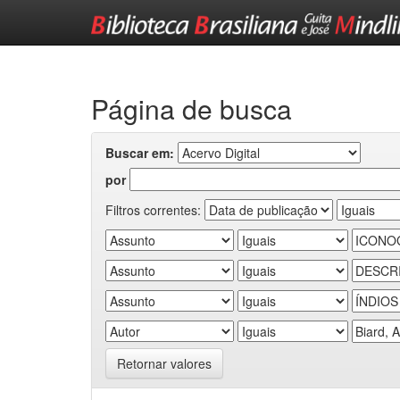
Skip
navigation
Página de busca
Buscar em:
por
Filtros correntes:
Retornar valores