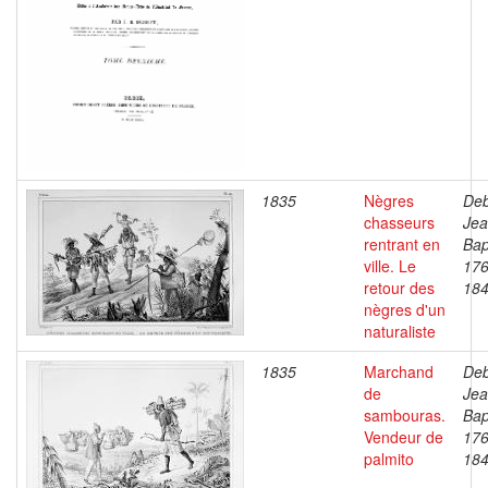
1835
Nègres
Deb
chasseurs
Je
rentrant en
Bap
ville. Le
176
retour des
18
nègres d'un
naturaliste
1835
Marchand
Deb
de
Je
sambouras.
Bap
Vendeur de
176
palmito
18