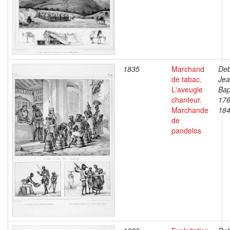
1835
Marchand
Deb
de tabac.
Je
L'aveugle
Bap
chanteur.
176
Marchande
18
de
pandelos