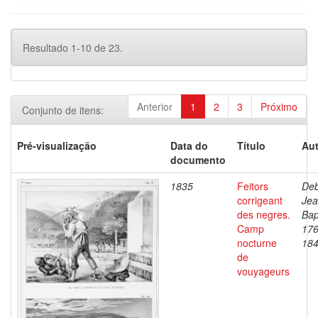
Resultado 1-10 de 23.
Anterior
1
2
3
Próximo
Conjunto de itens:
Pré-visualização
Data do
Título
Aut
documento
1835
Feitors
Deb
corrigeant
Je
des negres.
Bap
Camp
176
nocturne
18
de
vouyageurs