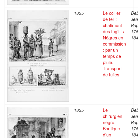
1835
Le collier
Deb
de fer :
Je
châtiment
Bap
des fugitifs.
176
Négres en
18
commission
: par un
temps de
pluie.
Transport
de tuiles
1835
Le
Deb
chirurgien
Je
nègre.
Bap
Boutique
176
d'un
18