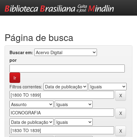
Skip
navigation
Página de busca
Buscar em:
por
Filtros correntes: