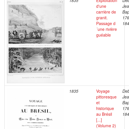
1835
Exploitation
Deb
d'une
Je
carrière de
Bap
granit.
176
Passage d
18
´une rivière
guéable
1835
Voyage
Deb
pittoresque
Je
et
Bap
historique
176
au Brésil
18
[...]
(Volume 2)