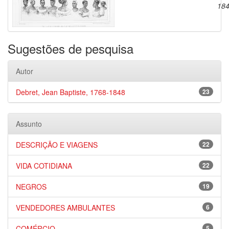
18
Sugestões de pesquisa
Autor
Debret, Jean Baptiste, 1768-1848
23
Assunto
DESCRIÇÃO E VIAGENS
22
VIDA COTIDIANA
22
NEGROS
19
VENDEDORES AMBULANTES
6
COMÉRCIO
5