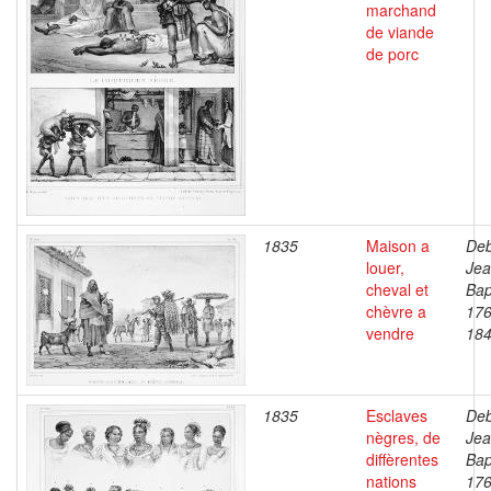
marchand
de viande
de porc
1835
Maison a
Deb
louer,
Je
cheval et
Bap
chèvre a
176
vendre
18
1835
Esclaves
Deb
nègres, de
Je
diffèrentes
Bap
nations
176