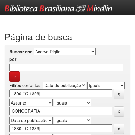
Skip
navigation
Página de busca
Buscar em:
por
Filtros correntes: