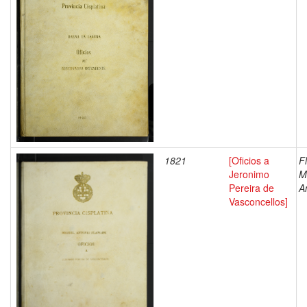
1821
[Oficios a
Fl
Jeronimo
M
Pereira de
A
Vasconcellos]