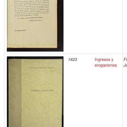
1823
Ingresos y
F
erogaciones
J