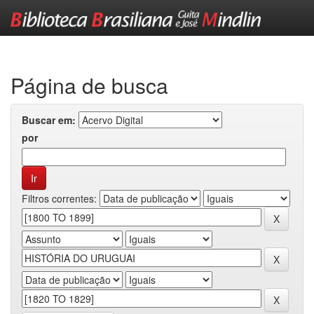
Skip
navigation
Página de busca
Buscar em:
por
Filtros correntes: