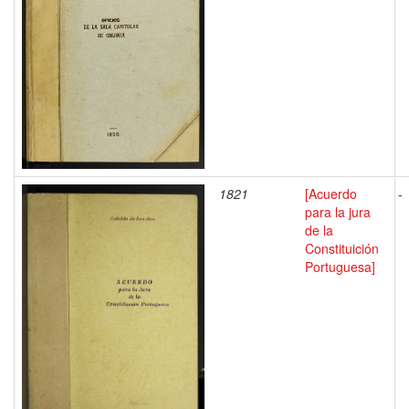
1821
[Acuerdo
-
para la jura
de la
Constituición
Portuguesa]