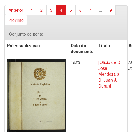
Anterior
1
2
3
4
5
6
7
...
9
Próximo
Conjunto de itens:
Pré-visualização
Data do
Título
A
documento
1823
[Oficio de D.
M
Jose
J
Mendoza a
D. Juan J.
Duran]