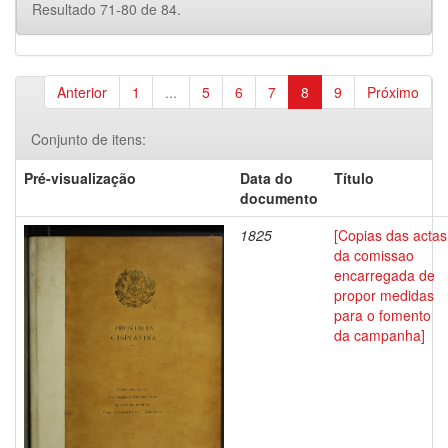
Resultado 71-80 de 84.
Anterior
1
...
5
6
7
8
9
Próximo
Conjunto de itens:
Pré-visualização
Data do
Título
documento
1825
[Copias das actas
da comissao
encarregada de
propor medidas
para o fomento
da campanha]