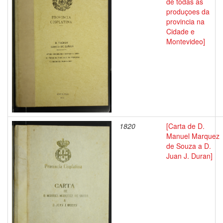
de todas as
produçoes da
provincia na
Cidade e
Montevideo]
1820
[Carta de D.
Manuel Marquez
de Souza a D.
Juan J. Duran]