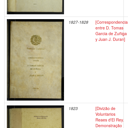
1827-1828
[Correspondencia
entre D. Tomas
Garcia de Zuñiga
y Juan J. Duran]
1823
[Divizão de
Voluntarios
Reaes d'El Rey.
Demonstração