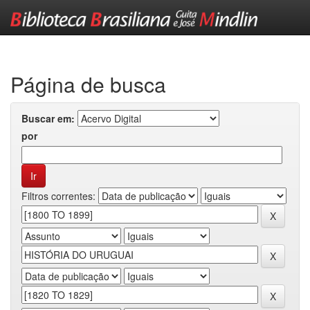
Skip
navigation
Página de busca
Buscar em:
por
Filtros correntes: