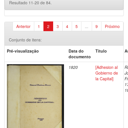
Resultado 11-20 de 84.
Anterior
1
2
3
4
5
...
9
Próximo
Conjunto de itens:
Pré-visualização
Data do
Título
A
documento
1820
[Adhesion al
R
Gobierno de
J
la Capital]
F
1
1