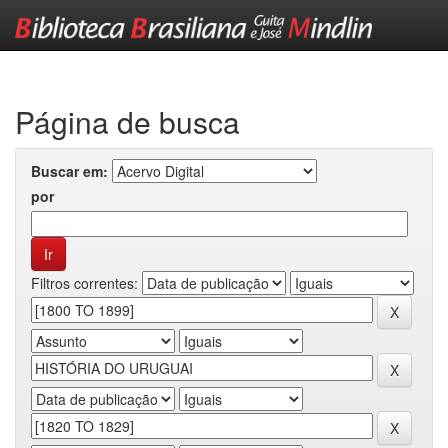
Skip
navigation
Página de busca
Buscar em:
por
Filtros correntes: