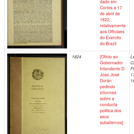
dado em
Cortes a 17
de abril de
1822,
relativamente
aos Officiaes
do Exercito
do Brazil
1824
[Oficio ao
L
Gobernador
C
Intendente D.
F
Joao José
1
Durán
1
pedindo
informes
sobre a
conducta
politica dos
seus
subalternos]