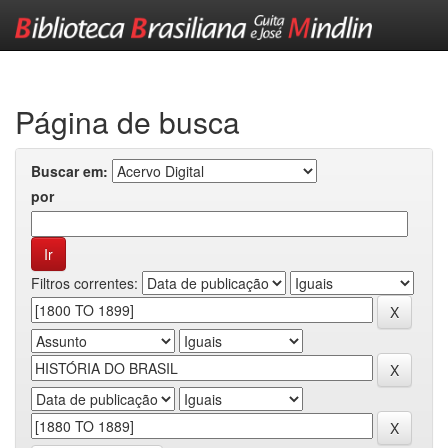
Skip
navigation
Página de busca
Buscar em:
por
Filtros correntes: