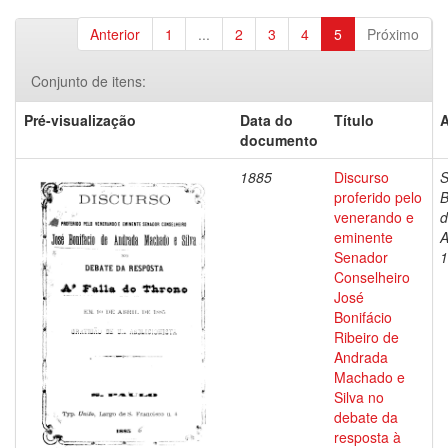
Anterior
1
...
2
3
4
5
Próximo
Conjunto de itens:
Pré-visualização
Data do
Título
A
documento
1885
Discurso
S
proferido pelo
B
venerando e
d
eminente
A
Senador
1
Conselheiro
José
Bonifácio
Ribeiro de
Andrada
Machado e
Silva no
debate da
resposta à