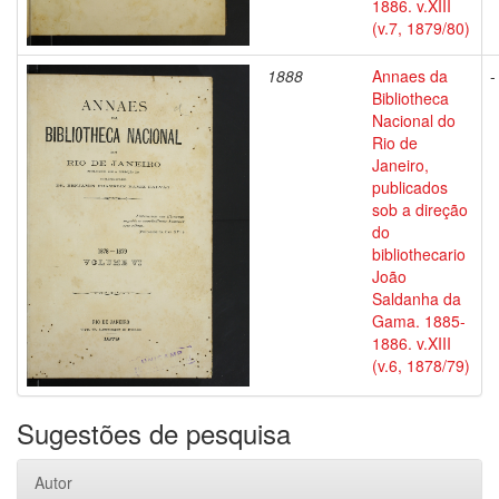
1886. v.XIII
(v.7, 1879/80)
1888
Annaes da
-
Bibliotheca
Nacional do
Rio de
Janeiro,
publicados
sob a direção
do
bibliothecario
João
Saldanha da
Gama. 1885-
1886. v.XIII
(v.6, 1878/79)
Sugestões de pesquisa
Autor