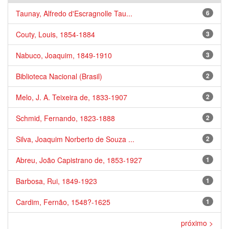
Taunay, Alfredo d'Escragnolle Tau...
6
Couty, Louis, 1854-1884
3
Nabuco, Joaquim, 1849-1910
3
Biblioteca Nacional (Brasil)
2
Melo, J. A. Teixeira de, 1833-1907
2
Schmid, Fernando, 1823-1888
2
Silva, Joaquim Norberto de Souza ...
2
Abreu, João Capistrano de, 1853-1927
1
Barbosa, Rui, 1849-1923
1
Cardim, Fernão, 1548?-1625
1
próximo >