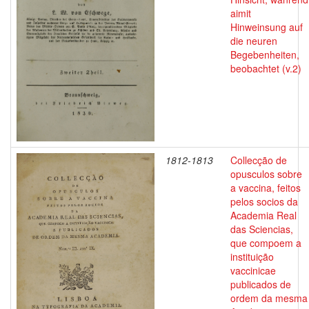
aimit
Hinweinsung auf
die neuren
Begebenheiten,
beobachtet (v.2)
1812-1813
Collecção de
opusculos sobre
a vaccina, feitos
pelos socios da
Academia Real
das Sciencias,
que compoem a
instituição
vaccinicae
publicados de
ordem da mesma