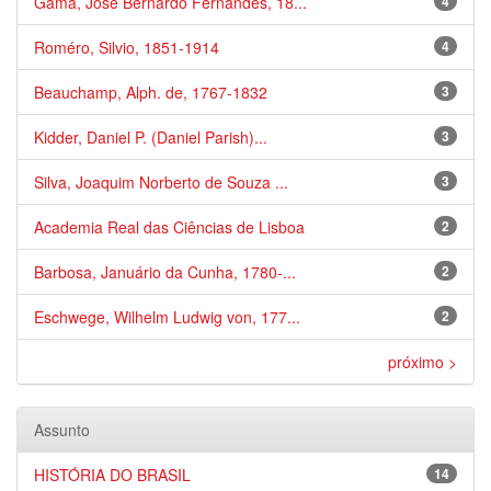
Gama, José Bernardo Fernandes, 18...
4
Roméro, Silvio, 1851-1914
4
Beauchamp, Alph. de, 1767-1832
3
Kidder, Daniel P. (Daniel Parish)...
3
Silva, Joaquim Norberto de Souza ...
3
Academia Real das Ciências de Lisboa
2
Barbosa, Januário da Cunha, 1780-...
2
Eschwege, Wilhelm Ludwig von, 177...
2
próximo >
Assunto
HISTÓRIA DO BRASIL
14