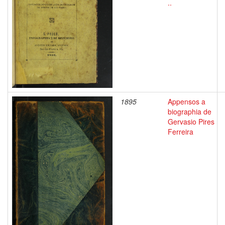
..
1895
Appensos a
biographia de
Gervasio Pires
Ferreira