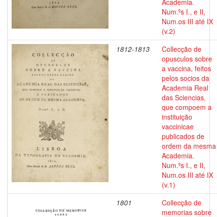
Academia.
Num.ºs I., e II,
Num.os III até IX
(v.2)
1812-1813
Collecção de
opusculos sobre
a vaccina, feitos
pelos socios da
Academia Real
das Sciencias,
que compoem a
instituição
vaccinicae
publicados de
ordem da mesma
Academia.
Num.ºs I., e II,
Num.os III até IX
(v.1)
1801
Collecção de
memorias sobre