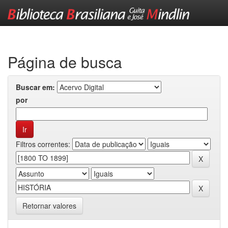
Skip
navigation
Página de busca
Buscar em:
por
Filtros correntes:
Retornar valores