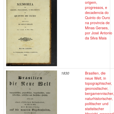
origem,
progressos, e
decadencia do
Quinto do Ouro
na provincia de
Minas Geraes,
por José Antonio
da Silva Maia
1830
Brasilien, die
neue Welt, in
topographischer,
geonostischer,
bergamennischer,
naturhistorischer,
politischer und
statistischer
Hinsicht, wanrend