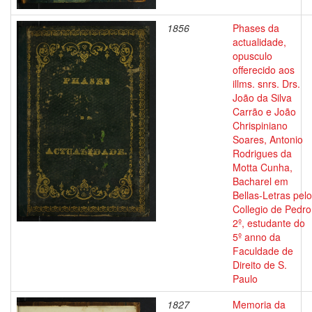
1856
Phases da
actualidade,
opusculo
offerecido aos
illms. snrs. Drs.
João da Silva
Carrão e João
Chrispiniano
Soares, Antonio
Rodrigues da
Motta Cunha,
Bacharel em
Bellas-Letras pelo
Collegio de Pedro
2º, estudante do
5º anno da
Faculdade de
Direito de S.
Paulo
1827
Memoria da