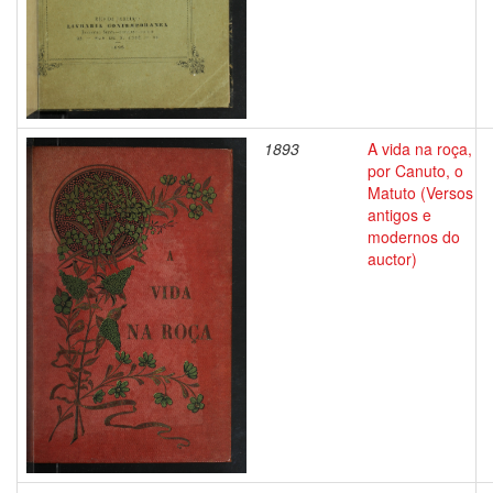
1893
A vida na roça,
por Canuto, o
Matuto (Versos
antigos e
modernos do
auctor)