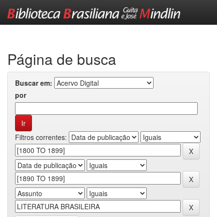
Skip
navigation
Página de busca
Buscar em:
por
Filtros correntes: