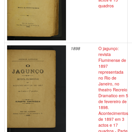
quadros
1898
O jagunço:
revista
Fluminense de
1897
representada
no Rio de
Janeiro, no
theatro Recreio
Dramatico em 5
de fevereiro de
1898.
Acontecimentos
de 1897 em 3
actos e 17
quadros - Parte