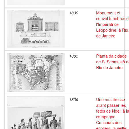
1839
Monument et
convoi funèbres 
l'Impératrice
Léopoldine, à Rio
de Janeiro
1835
Planta da cidade
de S. Sebastiaô d
Rio de Janeiro
1839
Une mulatresse
allant passer les
fetês de Nöel, à l
campagne.
Concours des
ecoliers, la veille