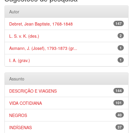
Autor
Debret, Jean Baptiste, 1768-1848
147
L. S. v. K. (des.)
2
Axmann, J. (Josef), 1793-1873 (gr...
1
I. A. (grav.)
1
Assunto
DESCRIÇÃO E VIAGENS
144
VIDA COTIDIANA
101
NEGROS
40
INDÍGENAS
37