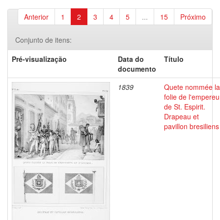
Anterior
1
2
3
4
5
...
15
Próximo
Conjunto de itens:
Pré-visualização
Data do
Título
documento
1839
Quete nommée la
folie de l'empereu
de St. Espirit.
Drapeau et
pavillon bresiliens