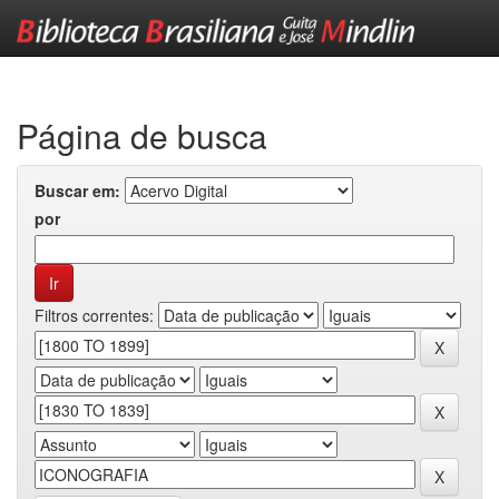
Skip
navigation
Página de busca
Buscar em:
por
Filtros correntes: